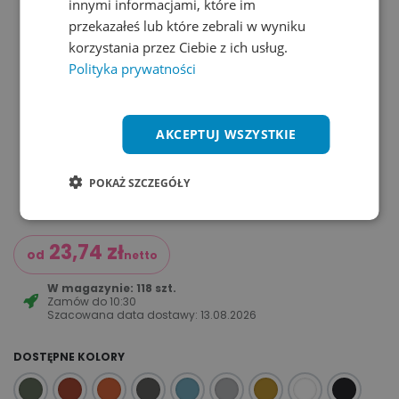
innymi informacjami, które im
przekazałeś lub które zebrali w wyniku
korzystania przez Ciebie z ich usług.
Polityka prywatności
AKCEPTUJ WSZYSTKIE
POKAŻ SZCZEGÓŁY
23,74
zł
od
netto
W magazynie: 118 szt.
Zamów do
10:30
Szacowana data dostawy:
13.08.2026
DOSTĘPNE KOLORY