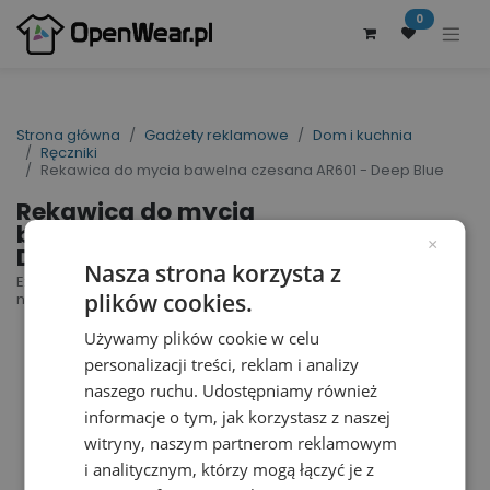
0
Strona główna
Gadżety reklamowe
Dom i kuchnia
Ręczniki
Rekawica do mycia bawelna czesana AR601 - Deep Blue
Rekawica do mycia
bawelna czesana AR601 -
×
Deep Blue
Nasza strona korzysta z
Excellent Washing Glove DELUXE | nr art.: AR601 |
plików cookies.
nr art. producenta: 601.50
Używamy plików cookie w celu
personalizacji treści, reklam i analizy
naszego ruchu. Udostępniamy również
informacje o tym, jak korzystasz z naszej
witryny, naszym partnerom reklamowym
i analitycznym, którzy mogą łączyć je z