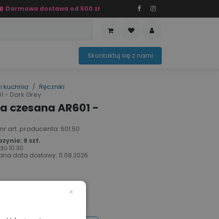
Darmowa dostawa od 500 zł
PRZEDAŻ
OFERTA SEZONOWA
Sko​ntaktuj ​​​​się z nami​​​​
i kuchnia
Ręczniki
 - Dark Grey
a czesana AR601 -
 nr art. producenta: 601.50
ynie: 9 szt.
 do
10:30
ana data dostawy:
11.08.2026
×