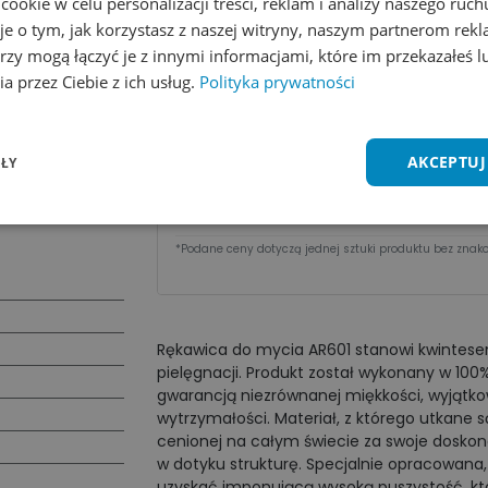
okie w celu personalizacji treści, reklam i analizy naszego ru
Dodaj do koszyka
je o tym, jak korzystasz z naszej witryny, naszym partnerom re
rzy mogą łączyć je z innymi informacjami, które im przekazałeś l
Zobacz wszystkie kolory
Dodaj do 
a przez Ciebie z ich usług.
Polityka prywatności
Cena za sztu​kę zależy od nakładu:
AKCEPTUJ
ŁY
Ilość
1 - 9 szt.
10 - 49 szt.
Cena
23,74
zł
22,18
zł
*Podane ceny dotyczą jednej sztuki produktu bez znako
Rękawica do mycia AR601 stanowi kwintesen
pielęgnacji. Produkt został wykonany w 100%
gwarancją niezrównanej miękkości, wyjątkow
wytrzymałości. Materiał, z którego utkane s
cenionej na całym świecie za swoje doskon
w dotyku strukturę. Specjalnie opracowana
uzyskać imponującą wysoką puszystość, któ