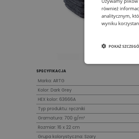
Używamy plików co
również informac
analitycznym, któ
wyniku korzystani
POKAŻ SZCZEGÓ
SPECYFIKACJA
Marka
:
ARTG
Kolor
:
Dark Grey
HEX kolor
:
63666A
Typ produktu
:
ręczniki
Gramatura
:
700 g/m²
Rozmiar
:
16 x 22 cm
Grupa kolorystyczna
:
Szary