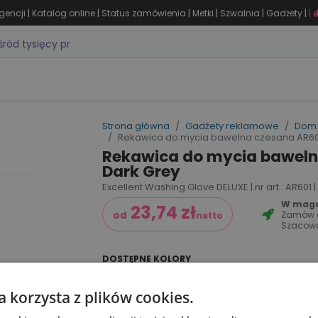
|
|
|
|
|
|
gencji
Katalog online
Status zamówienia
Metki
Szwalnia
Gadżety
|
ZASTOSOWANIA
DLA BRANŻY
MARKI
PRODUKTY 24H
WY
Strona główna
Gadżety reklamowe
Dom 
Rekawica do mycia bawelna czesana AR601
Rekawica do mycia baweln
Dark Grey
Excellent Washing Glove DELUXE | nr art.: AR601 |
W magaz
23,74
zł
Zamów
od
netto
Szacow
DOSTĘPNE KOLORY
a korzysta z plików cookies.