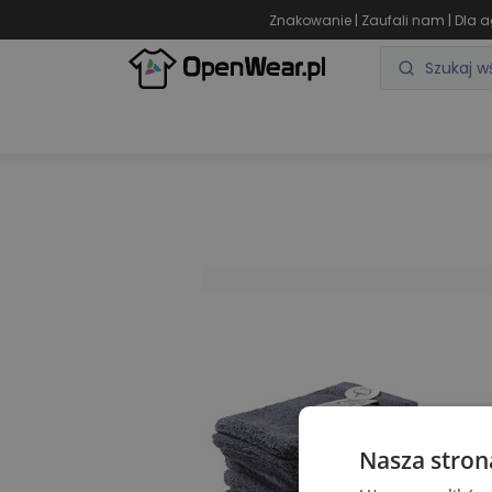
|
|
Znakowanie
Zaufali nam
Dla a
ODZIEŻ REKLAMOWA
GADŻETY REKLAMOWE
Nasza stron