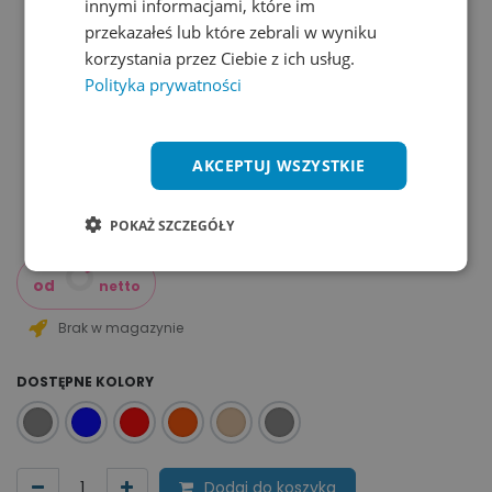
innymi informacjami, które im
przekazałeś lub które zebrali w wyniku
korzystania przez Ciebie z ich usług.
Polityka prywatności
AKCEPTUJ WSZYSTKIE
POKAŻ SZCZEGÓŁY
od
netto
Brak w magazynie
DOSTĘPNE KOLORY
Dodaj do koszyka