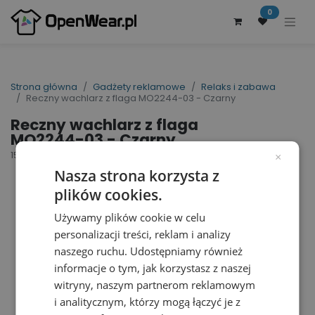
0
Strona główna
Gadżety reklamowe
Relaks i zabawa
Reczny wachlarz z flaga MO2244-03 - Czarny
Reczny wachlarz z flaga
MO2244-03 - Czarny
152641
×
Nasza strona korzysta z
plików cookies.
Używamy plików cookie w celu
personalizacji treści, reklam i analizy
naszego ruchu. Udostępniamy również
informacje o tym, jak korzystasz z naszej
witryny, naszym partnerom reklamowym
i analitycznym, którzy mogą łączyć je z