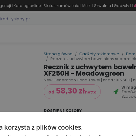
|
|
|
|
|
|
gencji
Katalog online
Status zamówienia
Metki
Szwalnia
Gadżety
|
ZASTOSOWANIA
DLA BRANŻY
MARKI
PRODUKTY 24H
WY
Strona główna
Gadżety reklamowe
Dom 
Recznik z uchwytem bawelniany supermie
Recznik z uchwytem bawel
XF250H - Meadowgreen
New Generation Hand Towel | nr art.: XF250H | n
W maga
58,30
zł
Zamów
od
netto
Szacow
DOSTĘPNE KOLORY
a korzysta z plików cookies.