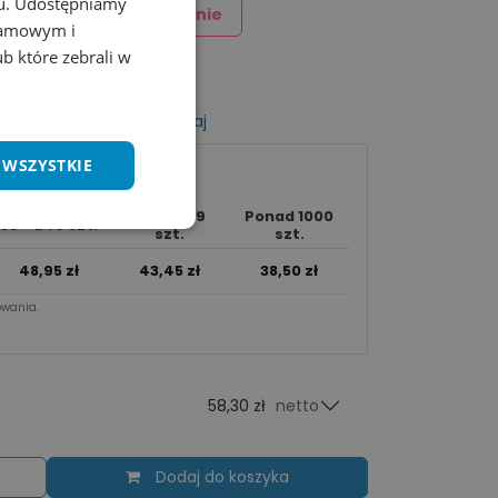
chu. Udostępniamy
Dodaj znakowanie
klamowym i
ub które zebrali w
listy życzeń
Porównaj
 WSZYSTKIE
250 - 999
Ponad 1000
50 - 249 szt.
szt.
szt.
48,95
zł
43,45
zł
38,50
zł
wania.​
58,30 zł
netto
Dodaj do koszyka