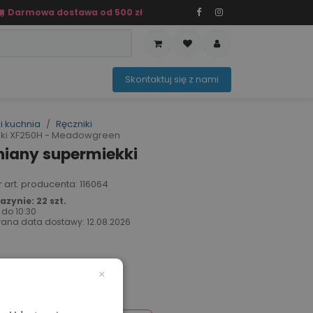
Darmowa dostawa od 500 zł
PRZEDAŻ
OFERTA SEZONOWA
Sko​ntaktuj ​​​​się z nami​​​​
i kuchnia
Ręczniki
kki XF250H - Meadowgreen
niany supermiekki
r art. producenta: 116064
zynie: 22 szt.
 do
10:30
ana data dostawy:
12.08.2026
×