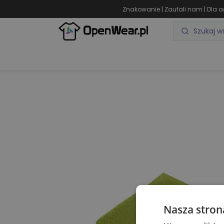
|
|
Znakowanie
Zaufali nam
Dla a
ODZIEŻ REKLAMOWA
GADŻETY REKLAMOWE
Nasza stron