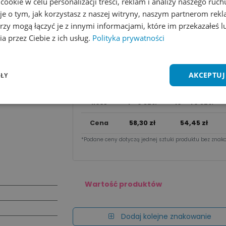
okie w celu personalizacji treści, reklam i analizy naszego ru
Dodaj do koszyka
je o tym, jak korzystasz z naszej witryny, naszym partnerom re
rzy mogą łączyć je z innymi informacjami, które im przekazałeś l
Wycena na maila
a przez Ciebie z ich usług.
Polityka prywatności
Zobacz wszystkie kolory
Dodaj do 
AKCEPTUJ
ŁY
Cena za sztu​kę zależy od nakładu:
Ilość
1 - 9 szt.
10 - 49 szt.
Cena
58,30
zł
54,45
zł
*Podane ceny dotyczą jednej sztuki produktu bez znako
Wartość produktów
Dodaj kolejne znakowanie