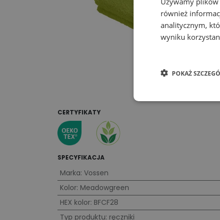
Używamy plików co
również informac
analitycznym, któ
wyniku korzystani
POKAŻ SZCZEGÓ
CERTYFIKATY
SPECYFIKACJA
Marka
:
Vossen
Kolor
:
Meadowgreen
HEX kolor
:
BFCF28
Typ produktu
:
ręczniki