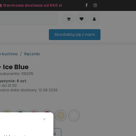
Darmowa dostawa od 500 zł
PRZEDAŻ
OFERTA SEZONOWA
Sko​ntaktuj ​​​​się z nami​​​​
i kuchnia
Ręczniki
 Ice Blue
producenta: 119205
zynie: 6 szt.
 do
10:30
wana data dostawy:
12.08.2026
×
Wycena na maila