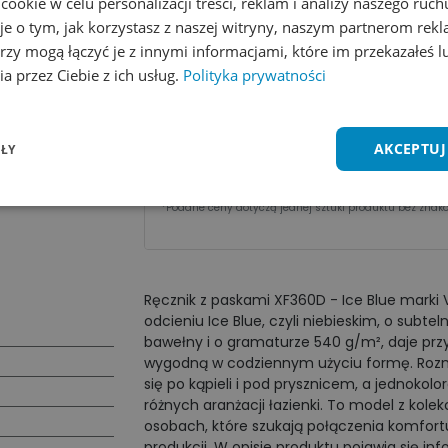
okie w celu personalizacji treści, reklam i analizy naszego ru
je o tym, jak korzystasz z naszej witryny, naszym partnerom re
Zobacz wszystkie kolory
Dodaj do 
rzy mogą łączyć je z innymi informacjami, które im przekazałeś l
a przez Ciebie z ich usług.
Polityka prywatności
Cena za sztu​kę zależy od nakładu:
Ilość
1 - 2 szt.
3 - 9 szt.
AKCEPTUJ
ŁY
Cena
146,10
zł
138,25
zł
*Podane ceny dotyczą jednej sztuki produktu bez znako
Ręcznik z paskami XF360D - Ice Blue marki 
odcieniu Ice Blue, czyli niebieskim, o subte
bawełny i o gramaturze 540 g/m², daje prz
wygodną w codziennym użyciu formę. Rozmi
się po kąpieli i pod prysznicem, a jednoko
różnych aranżacji łazienki. To model z kole
osobach, które szukają połączenia komfortu
produkcji. W opisie produktu pojawia się in