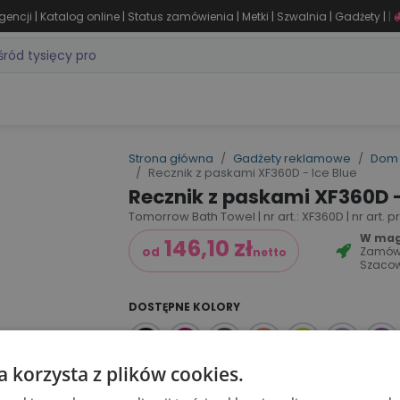
|
|
|
|
|
|
gencji
Katalog online
Status zamówienia
Metki
Szwalnia
Gadżety
|
ZASTOSOWANIA
DLA BRANŻY
MARKI
PRODUKTY 24H
WY
Strona główna
Gadżety reklamowe
Dom 
Recznik z paskami XF360D - Ice Blue
Recznik z paskami XF360D -
Tomorrow Bath Towel | nr art.: XF360D | nr art. 
W maga
146,10
zł
Zamów
od
netto
Szaco
DOSTĘPNE KOLORY
a korzysta z plików cookies.
Dodaj do koszyka