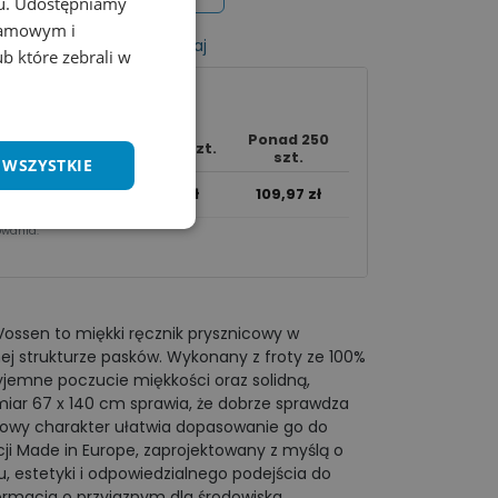
chu. Udostępniamy
klamowym i
listy życzeń
Porównaj
ub które zebrali w
Ponad 250
10 - 49 szt.
50 - 249 szt.
szt.
 WSZYSTKIE
128,82
zł
119,40
zł
109,97
zł
wania.​
Vossen to miękki ręcznik prysznicowy w
lnej strukturze pasków. Wykonany z froty ze 100%
yjemne poczucie miękkości oraz solidną,
ar 67 x 140 cm sprawia, że dobrze sprawdza
lorowy charakter ułatwia dopasowanie go do
kcji Made in Europe, zaprojektowany z myślą o
, estetyki i odpowiedzialnego podejścia do
formacja o przyjaznym dla środowiska