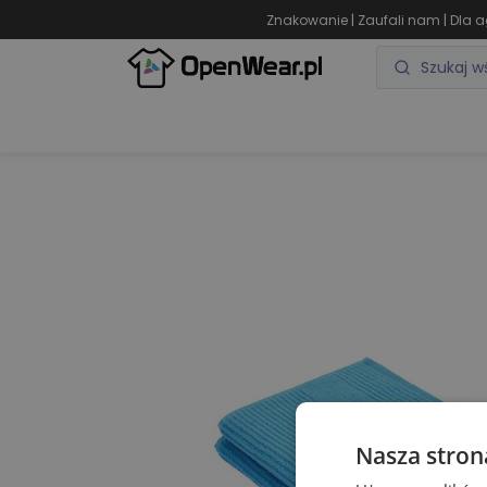
|
|
Znakowanie
Zaufali nam
Dla a
ODZIEŻ REKLAMOWA
GADŻETY REKLAMOWE
Nasza stron