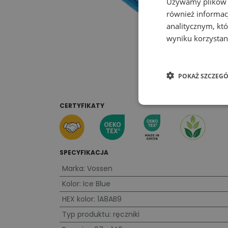
Używamy plików co
również informac
analitycznym, któ
wyniku korzystani
POKAŻ SZCZEGÓ
CERTYFIKATY
SPECYFIKACJA
Marka
:
Vossen
Kolor
:
Ice Blue
HEX kolor
:
1A8AB9
Typ produktu
:
ręczniki