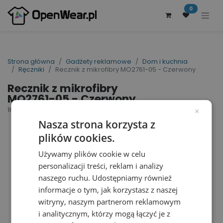
0
Strona główna
Gadżety reklamowe
Dom i kuchnia
Ręczniki
Recznik z mikrofibry MO2761-05 - Czerwony
Recznik z mikrofibry
MO2761-05 - Czerwony
160373
×
Nasza strona korzysta z
plików cookies.
Używamy plików cookie w celu
personalizacji treści, reklam i analizy
naszego ruchu. Udostępniamy również
informacje o tym, jak korzystasz z naszej
witryny, naszym partnerom reklamowym
i analitycznym, którzy mogą łączyć je z