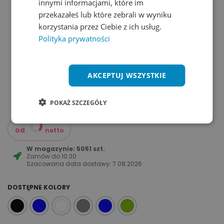
innymi informacjami, które im
przekazałeś lub które zebrali w wyniku
korzystania przez Ciebie z ich usług.
Polityka prywatności
AKCEPTUJ WSZYSTKIE
POKAŻ SZCZEGÓŁY
od
netto
W magazynie: 5051 szt.
Zamów do
10:30
Szacowana data dostawy:
7.08.2026
DOSTĘPNE KOLORY