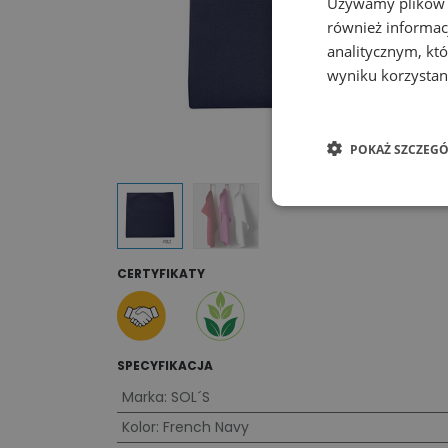
Używamy plików co
również informac
analitycznym, któ
wyniku korzystani
POKAŻ SZCZEGÓ
CERTYFIKATY
SPECYFIKACJA
Marka
:
SOL´S
Kolor
:
French Navy