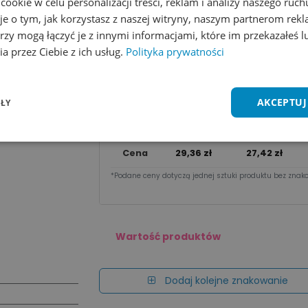
okie w celu personalizacji treści, reklam i analizy naszego ru
je o tym, jak korzystasz z naszej witryny, naszym partnerom re
Wycena na maila
rzy mogą łączyć je z innymi informacjami, które im przekazałeś l
a przez Ciebie z ich usług.
Polityka prywatności
Zobacz wszystkie kolory
Dodaj do 
Cena za sztu​kę zależy od nakładu:
AKCEPTUJ
ŁY
Ilość
1 - 9 szt.
10 - 49 szt.
Cena
29,36
zł
27,42
zł
*Podane ceny dotyczą jednej sztuki produktu bez znako
Wartość produktów
Dodaj kolejne znakowanie