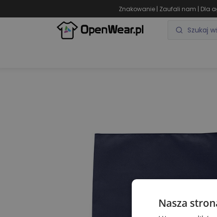
|
|
Znakowanie
Zaufali nam
Dla a
ODZIEŻ REKLAMOWA
GADŻETY REKLAMOWE
Nasza stron