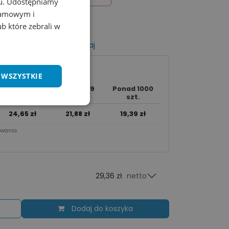
chu. Udostępniamy
klamowym i
ub które zebrali w
listy życzeń
Porównaj
 WSZYSTKIE
250 - 999
Ponad 1000
50 - 249 szt.
szt.
szt.
24,65
zł
21,88
zł
19,39
zł
wania.​
29,36 zł
netto
Dodaj do koszyka