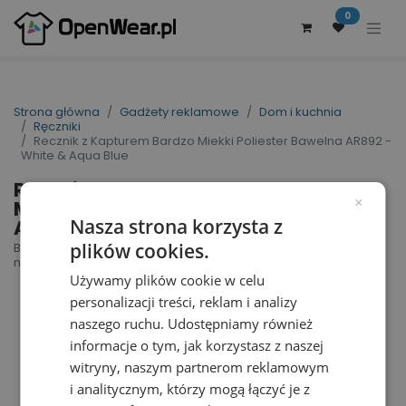
0
Strona główna
Gadżety reklamowe
Dom i kuchnia
Ręczniki
Recznik z Kapturem Bardzo Miekki Poliester Bawelna AR892 -
White & Aqua Blue
Recznik z Kapturem Bardzo
Miekki Poliester Bawelna
×
AR892 - White & Aqua Blue
Nasza strona korzysta z
plików cookies.
Babiezz® ALL-Over Sublimation Hooded Towel |
nr art.: AR892 | nr art. producenta: 892.50
Używamy plików cookie w celu
personalizacji treści, reklam i analizy
naszego ruchu. Udostępniamy również
informacje o tym, jak korzystasz z naszej
witryny, naszym partnerom reklamowym
i analitycznym, którzy mogą łączyć je z