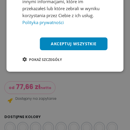
innymi informacjami, które im
przekazałeś lub które zebrali w wyniku
korzystania przez Ciebie z ich usług.
Polityka prywatności
AKCEPTUJ WSZYSTKIE
POKAŻ SZCZEGÓŁY
77,66
zł
od
netto
Dostępny na zapytanie
DOSTĘPNE KOLORY