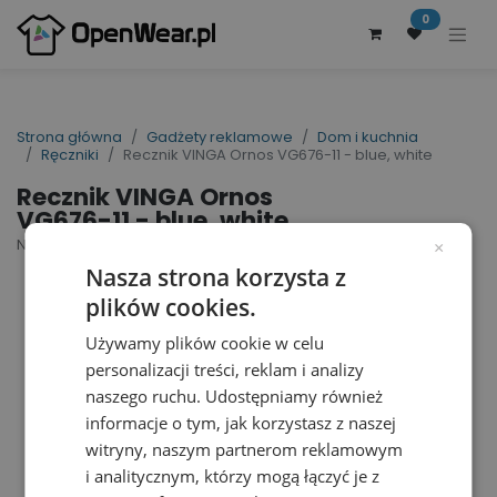
0
Strona główna
Gadżety reklamowe
Dom i kuchnia
Ręczniki
Recznik VINGA Ornos VG676-11 - blue, white
Recznik VINGA Ornos
VG676-11 - blue, white
Nr artykułu dostawcy: VG676-11 | ID : 40264
×
Nasza strona korzysta z
plików cookies.
Używamy plików cookie w celu
personalizacji treści, reklam i analizy
naszego ruchu. Udostępniamy również
informacje o tym, jak korzystasz z naszej
witryny, naszym partnerom reklamowym
i analitycznym, którzy mogą łączyć je z