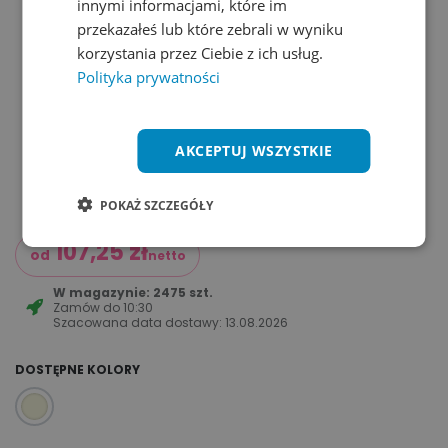
innymi informacjami, które im
przekazałeś lub które zebrali w wyniku
korzystania przez Ciebie z ich usług.
Polityka prywatności
AKCEPTUJ WSZYSTKIE
POKAŻ SZCZEGÓŁY
107,25
zł
od
netto
W magazynie: 2475 szt.
Zamów do
10:30
Szacowana data dostawy:
13.08.2026
DOSTĘPNE KOLORY