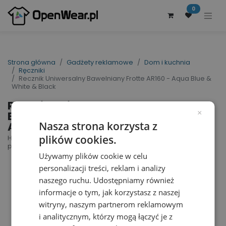
0
Strona główna
Gadżety reklamowe
Dom i kuchnia
Ręczniki
Recznik Uniwersalny Bawelniany Frotte AR160 - Aqua Blue &
White & Black
Recznik Uniwersalny
Bawelniany Frotte AR160 -
×
Aqua Blue & White & Black
Nasza strona korzysta z
plików cookies.
Hamamzz Towel Rhodos | nr art.: AR160 | nr art.
producenta: AR160
Używamy plików cookie w celu
personalizacji treści, reklam i analizy
naszego ruchu. Udostępniamy również
informacje o tym, jak korzystasz z naszej
witryny, naszym partnerom reklamowym
i analitycznym, którzy mogą łączyć je z