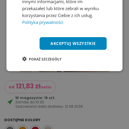
innymi informacjami, które im
przekazałeś lub które zebrali w wyniku
korzystania przez Ciebie z ich usług.
Polityka prywatności
AKCEPTUJ WSZYSTKIE
POKAŻ SZCZEGÓŁY
121,83
zł
od
netto
W magazynie: 16 szt.
Zamów do
10:30
Szacowana data dostawy:
12.08.2026
DOSTĘPNE KOLORY