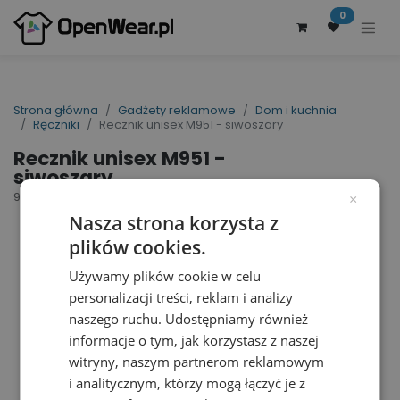
0
Strona główna
Gadżety reklamowe
Dom i kuchnia
Ręczniki
Recznik unisex M951 - siwoszary
Recznik unisex M951 -
siwoszary
95125
×
WYCOFYWANE
Nasza strona korzysta z
plików cookies.
Używamy plików cookie w celu
personalizacji treści, reklam i analizy
naszego ruchu. Udostępniamy również
informacje o tym, jak korzystasz z naszej
witryny, naszym partnerom reklamowym
i analitycznym, którzy mogą łączyć je z