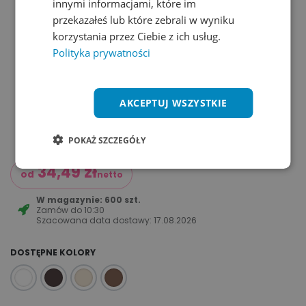
innymi informacjami, które im
przekazałeś lub które zebrali w wyniku
korzystania przez Ciebie z ich usług.
Polityka prywatności
AKCEPTUJ WSZYSTKIE
POKAŻ SZCZEGÓŁY
34,49
zł
od
netto
W magazynie: 600 szt.
Zamów do
10:30
Szacowana data dostawy:
17.08.2026
DOSTĘPNE KOLORY