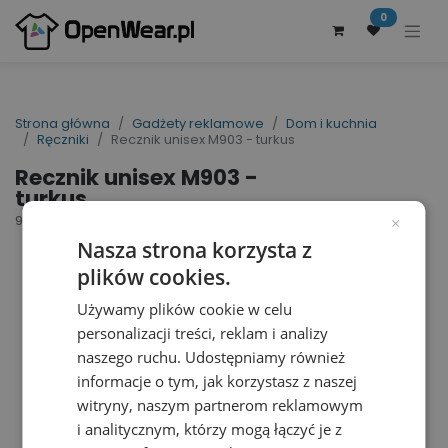
0
Strona główna
Gadżety reklamowe
Dom i kuchnia
Ręczniki
Recznik unisex M903 - turkus
Recznik unisex M903 -
turkus
90344
×
Nasza strona korzysta z
plików cookies.
Używamy plików cookie w celu
personalizacji treści, reklam i analizy
naszego ruchu. Udostępniamy również
informacje o tym, jak korzystasz z naszej
witryny, naszym partnerom reklamowym
i analitycznym, którzy mogą łączyć je z