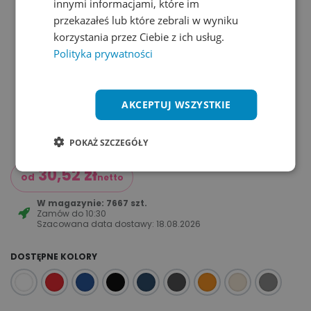
innymi informacjami, które im
przekazałeś lub które zebrali w wyniku
korzystania przez Ciebie z ich usług.
Polityka prywatności
AKCEPTUJ WSZYSTKIE
POKAŻ SZCZEGÓŁY
30,52
zł
od
netto
W magazynie: 7667 szt.
Zamów do
10:30
Szacowana data dostawy:
18.08.2026
DOSTĘPNE KOLORY