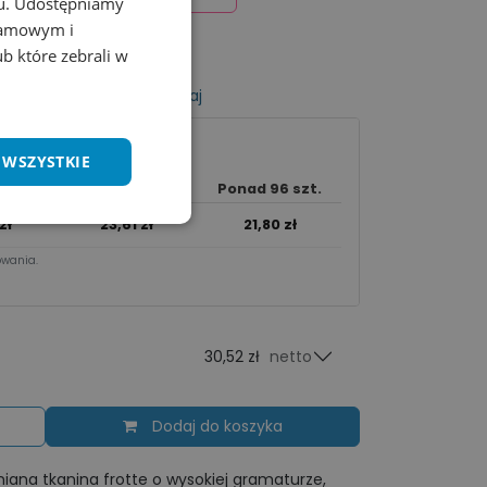
chu. Udostępniamy
klamowym i
ub które zebrali w
listy życzeń
Porównaj
 WSZYSTKIE
szt.
24 - 95 szt.
Ponad 96 szt.
zł
23,61
zł
21,80
zł
wania.​
30,52 zł
netto
Dodaj do koszyka
niana tkanina frotte o wysokiej gramaturze,