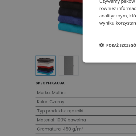
Używamy plików co
również informac
analitycznym, któ
wyniku korzystani
POKAŻ SZCZEGÓ
SPECYFIKACJA
Marka
:
Malfini
Kolor
:
Czarny
Typ produktu
:
ręczniki
Materiał
:
100% bawełna
Gramatura
:
450 g/m²