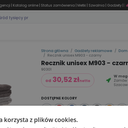
|
|
|
|
|
|
gencji
Katalog online
Status zamówienia
Metki
Szwalnia
Gadżety
|
ZASTOSOWANIA
DLA BRANŻY
MARKI
PRODUKTY 24H
WY
Strona główna
Gadżety reklamowe
Dom 
Recznik unisex M903 - czarny
Recznik unisex M903 - czar
90301
W maga
30,52
zł
Zamów
od
netto
Szacow
DOSTĘPNE KOLORY
a korzysta z plików cookies.
Dodaj do koszyka