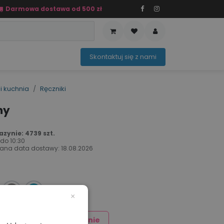
Darmowa dostawa od 500 zł
PRZEDAŻ
OFERTA SEZONOWA
Sko​ntaktuj ​​​​się z nami​​​​
i kuchnia
Ręczniki
ny
zynie: 4739 szt.
 do
10:30
ana data dostawy:
18.08.2026
×
Dodaj znakowanie