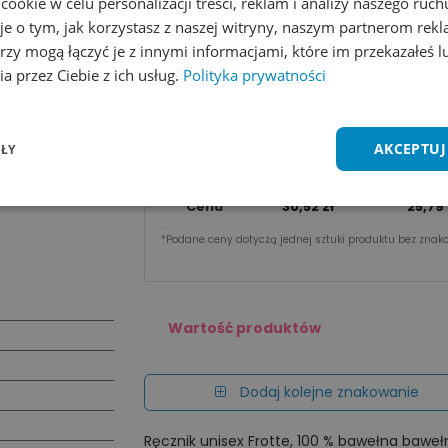
okie w celu personalizacji treści, reklam i analizy naszego ru
je o tym, jak korzystasz z naszej witryny, naszym partnerom re
Wycena na maila
rzy mogą łączyć je z innymi informacjami, które im przekazałeś l
a przez Ciebie z ich usług.
Polityka prywatności
Zobacz wszystkie kolory
Dodaj do 
Cena za sztu​kę zależy od nakładu:
AKCEPTUJ
ŁY
Ilość
1 - 3 szt.
4 - 23 
Cena
30,52
zł
25,79
*Podane ceny dotyczą jednej sztuki produktu bez znako
Wartość produktów
Dodaj kolejne znakowanie
Ręcznik unisex Frotte, 100 % bawełna baweł