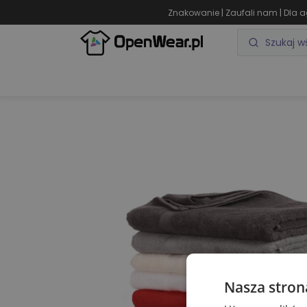
|
|
Znakowanie
Zaufali nam
Dla a
ODZIEŻ REKLAMOWA
GADŻETY REKLAMOWE
Nasza stron