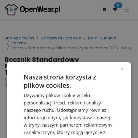
0
Strona główna
Gadżety reklamowe
Dom i kuchnia
Ręczniki
Recznik Standardowy Mikrofibra Szybkoschnacy TC16 - Navy
Recznik Standardowy
Mikrofibra Szybkoschnacy
×
TC16 - Navy
Nasza strona korzysta z
Microfibre Guest Towel | nr art.: TC16 | nr art.
plików cookies.
producenta: TC016
Używamy plików cookie w celu
personalizacji treści, reklam i analizy
naszego ruchu. Udostępniamy również
informacje o tym, jak korzystasz z naszej
witryny, naszym partnerom reklamowym
i analitycznym, którzy mogą łączyć je z