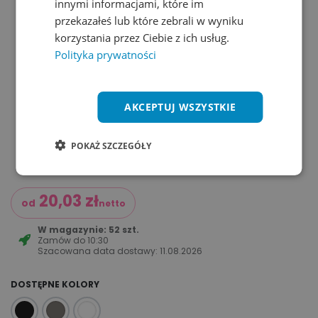
innymi informacjami, które im
przekazałeś lub które zebrali w wyniku
korzystania przez Ciebie z ich usług.
Polityka prywatności
AKCEPTUJ WSZYSTKIE
POKAŻ SZCZEGÓŁY
20,03
zł
od
netto
W magazynie: 52 szt.
Zamów do
10:30
Szacowana data dostawy:
11.08.2026
DOSTĘPNE KOLORY