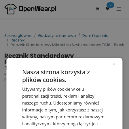
0
Strona główna
Gadżety reklamowe
Dom i kuchnia
Ręczniki
Recznik Standardowy Mikrofibra Szybkoschnacy TC16 - Black
Recznik Standardowy
Mikrofibra Szybkoschnacy
×
TC16 - Black
Nasza strona korzysta z
Microfibre Guest Towel | nr art.: TC16 | nr art.
plików cookies.
producenta: TC016
Używamy plików cookie w celu
personalizacji treści, reklam i analizy
naszego ruchu. Udostępniamy również
informacje o tym, jak korzystasz z naszej
witryny, naszym partnerom reklamowym
i analitycznym, którzy mogą łączyć je z