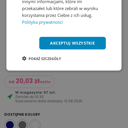
innymi informacjami, które im
przekazałeś lub które zebrali w wyniku
korzystania przez Ciebie z ich usług.
Polityka prywatności
AKCEPTUJ WSZYSTKIE
POKAŻ SZCZEGÓŁY
20,03
zł
od
netto
W magazynie: 57 szt.
Zamów do
10:30
Szacowana data dostawy:
12.08.2026
DOSTĘPNE KOLORY