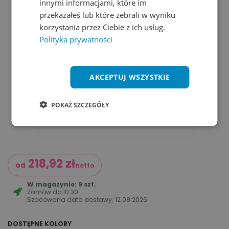
innymi informacjami, które im
przekazałeś lub które zebrali w wyniku
korzystania przez Ciebie z ich usług.
Polityka prywatności
AKCEPTUJ WSZYSTKIE
POKAŻ SZCZEGÓŁY
218,92
zł
od
netto
W magazynie: 9 szt.
Zamów do
10:30
Szacowana data dostawy:
12.08.2026
DOSTĘPNE KOLORY