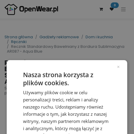
0
Strona główna
Gadżety reklamowe
Dom i kuchnia
Ręczniki
Recznik Standardowy Bawelniany z Bordiura Sublimacyjna
AR087 - Aqua Blue
Recznik Standardowy
Bawelniany z Bordiura
×
Sublimacyjna AR087 -
Nasza strona korzysta z
Aqua Blue
plików cookies.
SUBLI-Me® Big Towel | nr art.: AR087 | nr art.
Używamy plików cookie w celu
producenta: AR087
personalizacji treści, reklam i analizy
naszego ruchu. Udostępniamy również
informacje o tym, jak korzystasz z naszej
witryny, naszym partnerom reklamowym
i analitycznym, którzy mogą łączyć je z