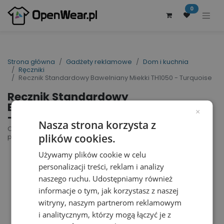
0
Strona główna
Gadżety reklamowe
Dom i kuchnia
Ręczniki
Recznik Standardowy Bawelniany Miekki TH1050 - Turquoise
Recznik Standardowy
Bawelniany Miekki TH1050
×
- Turquoise
Nasza strona korzysta z
Classic Towel | nr art.: TH1050 | nr art.
plików cookies.
producenta: T1-50
Używamy plików cookie w celu
personalizacji treści, reklam i analizy
naszego ruchu. Udostępniamy również
informacje o tym, jak korzystasz z naszej
witryny, naszym partnerom reklamowym
i analitycznym, którzy mogą łączyć je z