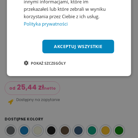
innymi informacjami, które im
przekazałeś lub które zebrali w wyniku
korzystania przez Ciebie z ich usług.
Polityka prywatności
AKCEPTUJ WSZYSTKIE
POKAŻ SZCZEGÓŁY
25,44
zł
od
netto
Dostępny na zapytanie
DOSTĘPNE KOLORY