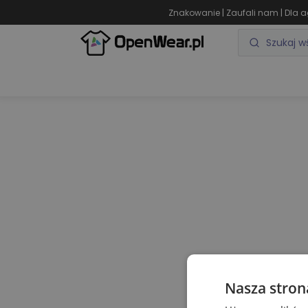
|
|
Znakowanie
Zaufali nam
Dla a
ODZIEŻ REKLAMOWA
GADŻETY REKLAMOWE
Nasza stron