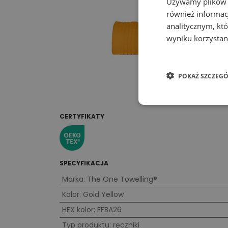
Używamy plików co
również informac
analitycznym, któ
wyniku korzystani
POKAŻ SZCZEGÓ
CERTYFIKATY
SPECYFIKACJA
Marka
:
The One Towelling®
Kolor
:
Gold Yellow
HEX kolor
:
FFBA26
Typ produktu
:
ręczniki