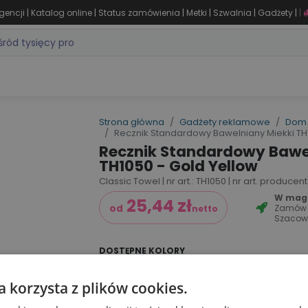
|
|
|
|
|
|
gencji
Katalog online
Status zamówienia
Metki
Szwalnia
Gadżety
|
ZASTOSOWANIA
DLA BRANŻY
MARKI
PRODUKTY 24H
WY
Strona główna
Gadżety reklamowe
Dom 
Recznik Standardowy Bawelniany Miekki TH1
Recznik Standardowy Bawe
TH1050 - Gold Yellow
Classic Towel | nr art.: TH1050 | nr art. producen
W maga
25,44
zł
Zamów
od
netto
Szacow
DOSTĘPNE KOLORY
a korzysta z plików cookies.