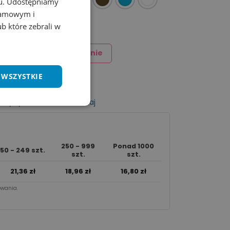
chu. Udostępniamy
klamowym i
ub które zebrali w
Dodaj znakowanie
 WSZYSTKIE
listy życzeń
Porównaj
250 - 999
Ponad 1000
50 - 249 szt.
szt.
szt.
21,36
zł
18,96
zł
16,80
zł
wania.​