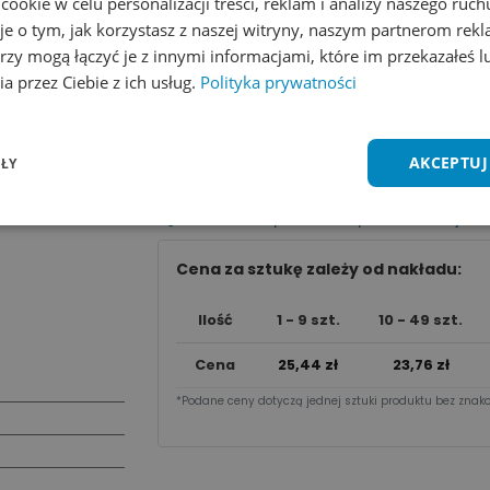
okie w celu personalizacji treści, reklam i analizy naszego ru
je o tym, jak korzystasz z naszej witryny, naszym partnerom re
rzy mogą łączyć je z innymi informacjami, które im przekazałeś l
a przez Ciebie z ich usług.
Polityka prywatności
Dodaj do koszyka
AKCEPTUJ
ŁY
Wycena na maila
Zobacz wszystkie kolory
Dodaj do 
Cena za sztu​kę zależy od nakładu:
Ilość
1 - 9 szt.
10 - 49 szt.
Cena
25,44
zł
23,76
zł
*Podane ceny dotyczą jednej sztuki produktu bez znako