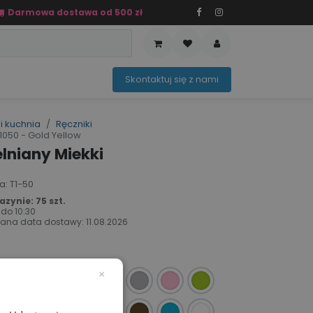
Darmowa dostawa od 500 zł
PRZEDAŻ
OFERTA SEZONOWA
Sko​ntaktuj ​​​​się z nami​​​​
i kuchnia
Ręczniki
050 - Gold Yellow
lniany Miekki
ta: T1-50
zynie: 75 szt.
 do
10:30
ana data dostawy:
11.08.2026
×