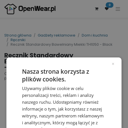
0
Strona główna
Gadżety reklamowe
Dom i kuchnia
Ręczniki
Recznik Standardowy Bawelniany Miekki TH1050 - Black
Recznik Standardowy
Bawelniany Miekki TH1050
×
- Black
Nasza strona korzysta z
Classic Towel | nr art.: TH1050 | nr art.
plików cookies.
producenta: T1-50
Używamy plików cookie w celu
personalizacji treści, reklam i analizy
naszego ruchu. Udostępniamy również
informacje o tym, jak korzystasz z naszej
witryny, naszym partnerom reklamowym
i analitycznym, którzy mogą łączyć je z