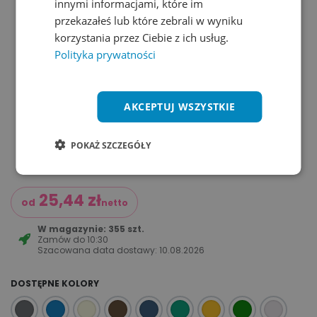
innymi informacjami, które im
przekazałeś lub które zebrali w wyniku
korzystania przez Ciebie z ich usług.
Polityka prywatności
AKCEPTUJ WSZYSTKIE
POKAŻ SZCZEGÓŁY
25,44
zł
od
netto
W magazynie: 355 szt.
Zamów do
10:30
Szacowana data dostawy:
10.08.2026
DOSTĘPNE KOLORY