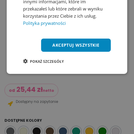
innymi informacjami, które im
przekazałeś lub które zebrali w wyniku
korzystania przez Ciebie z ich usług.
Polityka prywatności
AKCEPTUJ WSZYSTKIE
POKAŻ SZCZEGÓŁY
25,44
zł
od
netto
Dostępny na zapytanie
DOSTĘPNE KOLORY