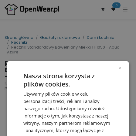
0
Strona główna
Gadżety reklamowe
Dom i kuchnia
Ręczniki
Recznik Standardowy Bawelniany Miekki TH1050 - Aqua
Azure
Recznik Standardowy
Bawelniany Miekki TH1050
×
- Aqua Azure
Nasza strona korzysta z
plików cookies.
Classic Towel | nr art.: TH1050 | nr art.
producenta: T1-50
Używamy plików cookie w celu
personalizacji treści, reklam i analizy
naszego ruchu. Udostępniamy również
informacje o tym, jak korzystasz z naszej
witryny, naszym partnerom reklamowym
i analitycznym, którzy mogą łączyć je z