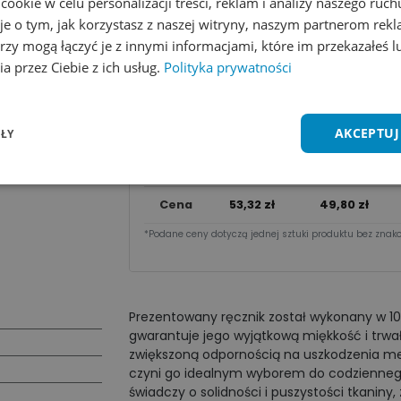
okie w celu personalizacji treści, reklam i analizy naszego ru
je o tym, jak korzystasz z naszej witryny, naszym partnerom re
Dodaj do koszyka
rzy mogą łączyć je z innymi informacjami, które im przekazałeś l
a przez Ciebie z ich usług.
Polityka prywatności
Zobacz wszystkie kolory
Dodaj do 
Cena za sztu​kę zależy od nakładu:
AKCEPTUJ
ŁY
Ilość
1 - 9 szt.
10 - 49 szt.
Cena
53,32
zł
49,80
zł
*Podane ceny dotyczą jednej sztuki produktu bez znako
Prezentowany ręcznik został wykonany w 100
gwarantuje jego wyjątkową miękkość i trwał
zwiększoną odpornością na uszkodzenia me
czyni go idealnym wyborem do codzienneg
świadczy o solidności i puszystości tkani