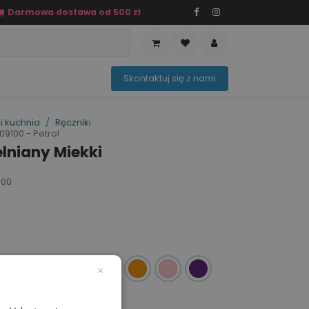
Darmowa dostawa od 500 zł
PRZEDAŻ
OFERTA SEZONOWA
Sko​ntaktuj ​​​​się z nami​​​​
i kuchnia
Ręczniki
9100 - Petrol
lniany Miekki
100
×