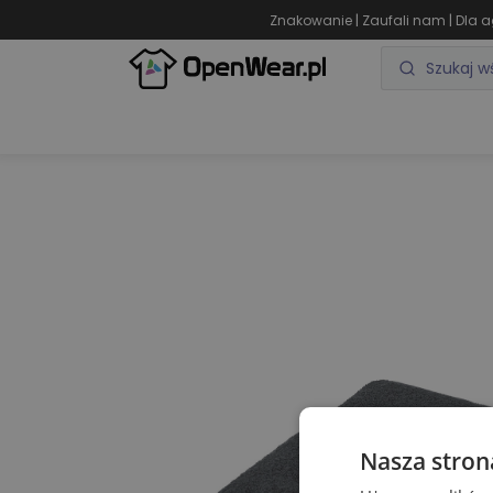
|
|
Znakowanie
Zaufali nam
Dla a
ODZIEŻ REKLAMOWA
GADŻETY REKLAMOWE
Nasza stron