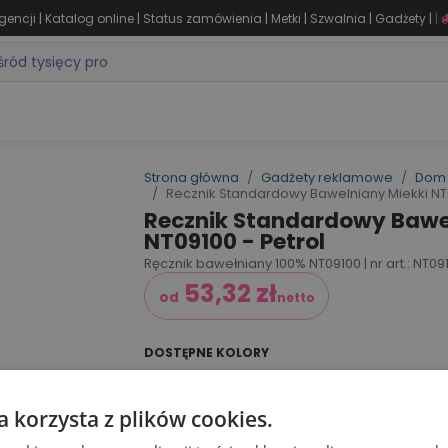
|
|
|
|
|
|
gencji
Katalog online
Status zamówienia
Metki
Szwalnia
Gadżety
|
ZASTOSOWANIA
DLA BRANŻY
MARKI
PRODUKTY 24H
WY
Strona główna
Gadżety reklamowe
Dom 
Recznik Standardowy Bawelniany Miekki NT0
Recznik Standardowy Bawe
NT09100 - Petrol
Ręcznik bawełniany 100% NT09100 | nr art.: NT09
53,32
zł
od
netto
DOSTĘPNE KOLORY
a korzysta z plików cookies.