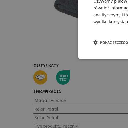
Używamy plików co
również informac
analitycznym, któ
wyniku korzystani
POKAŻ SZCZEGÓ
CERTYFIKATY
SPECYFIKACJA
Marka
:
L-merch
Kolor
:
Petrol
Kolor
:
Petrol
Typ produktu
:
ręczniki