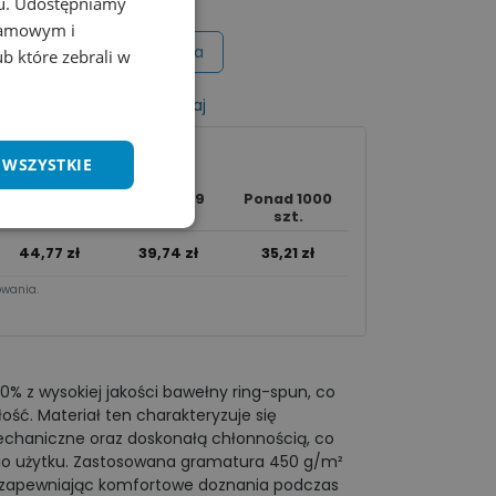
chu. Udostępniamy
klamowym i
Wycena na maila
ub które zebrali w
listy życzeń
Porównaj
 WSZYSTKIE
250 - 999
Ponad 1000
50 - 249 szt.
szt.
szt.
44,77
zł
39,74
zł
35,21
zł
wania.​
% z wysokiej jakości bawełny ring-spun, co
ość. Materiał ten charakteryzuje się
chaniczne oraz doskonałą chłonnością, co
o użytku. Zastosowana gramatura 450 g/m²
ny, zapewniając komfortowe doznania podczas