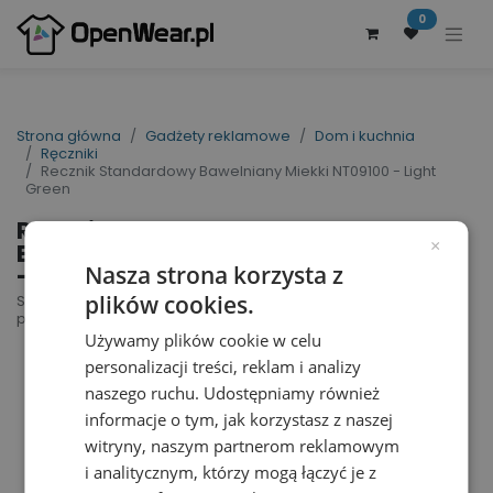
0
Strona główna
Gadżety reklamowe
Dom i kuchnia
Ręczniki
Recznik Standardowy Bawelniany Miekki NT09100 - Light
Green
Recznik Standardowy
Bawelniany Miekki NT09100
×
- Light Green
Nasza strona korzysta z
plików cookies.
Shower Towel | nr art.: NT09100 | nr art.
producenta: 9100
Używamy plików cookie w celu
personalizacji treści, reklam i analizy
naszego ruchu. Udostępniamy również
informacje o tym, jak korzystasz z naszej
witryny, naszym partnerom reklamowym
i analitycznym, którzy mogą łączyć je z