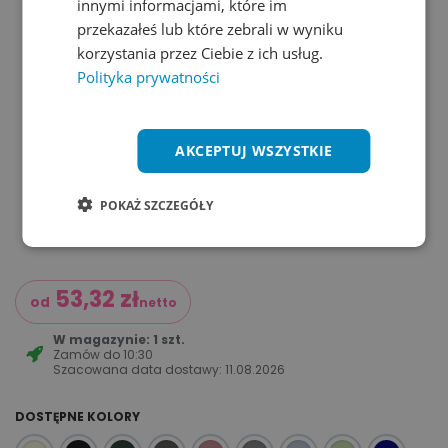
innymi informacjami, które im
przekazałeś lub które zebrali w wyniku
korzystania przez Ciebie z ich usług.
Polityka prywatności
AKCEPTUJ WSZYSTKIE
POKAŻ SZCZEGÓŁY
53,32
zł
od
netto
W magazynie: 1 szt.
Zamów do
10:30
Szacowana data dostawy:
11.08.2026
DOSTĘPNE KOLORY