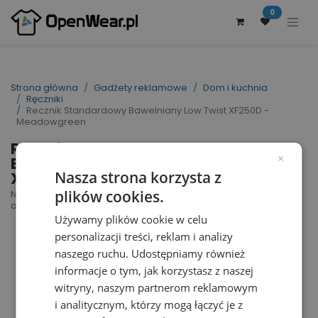
0
Strona główna
Gadżety reklamowe
Dom i kuchnia
Ręczniki
Recznik Standardowy Bawelniany Low Twist XF250D -
Meadowgreen
Recznik Standardowy
Bawelniany Low Twist
×
XF250D - Meadowgreen
Nasza strona korzysta z
plików cookies.
New Generation Bath Towel | nr art.: XF250D | nr
art. producenta: 116065
Używamy plików cookie w celu
personalizacji treści, reklam i analizy
naszego ruchu. Udostępniamy również
informacje o tym, jak korzystasz z naszej
witryny, naszym partnerom reklamowym
i analitycznym, którzy mogą łączyć je z