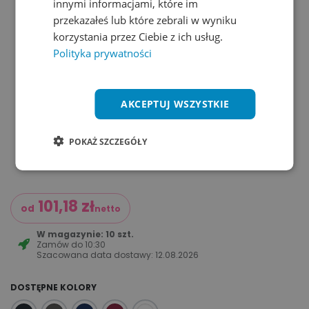
innymi informacjami, które im
przekazałeś lub które zebrali w wyniku
korzystania przez Ciebie z ich usług.
Polityka prywatności
AKCEPTUJ WSZYSTKIE
POKAŻ SZCZEGÓŁY
101,18
zł
od
netto
W magazynie: 10 szt.
Zamów do
10:30
Szacowana data dostawy:
12.08.2026
DOSTĘPNE KOLORY