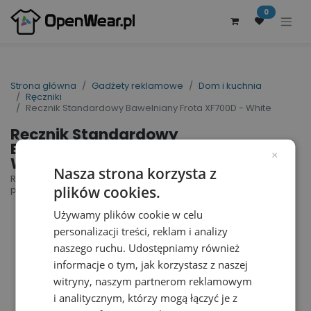
0
Strona główna
Gadżety reklamowe
Dom i kuchnia
Ręczniki
Recznik Standardowy Bawelniany Frota XF700D - White
Recznik Standardowy
Bawelniany Frota XF700D -
×
White
Nasza strona korzysta z
Ręcznik XF700D | nr art.: XF700D | nr art.
plików cookies.
producenta: 1189050300
Używamy plików cookie w celu
personalizacji treści, reklam i analizy
naszego ruchu. Udostępniamy również
informacje o tym, jak korzystasz z naszej
witryny, naszym partnerom reklamowym
i analitycznym, którzy mogą łączyć je z