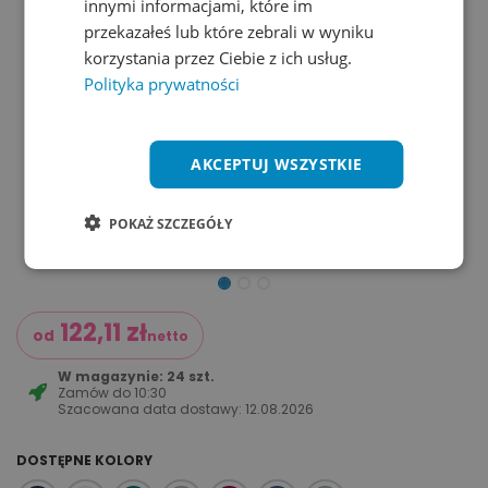
innymi informacjami, które im
przekazałeś lub które zebrali w wyniku
korzystania przez Ciebie z ich usług.
Polityka prywatności
AKCEPTUJ WSZYSTKIE
POKAŻ SZCZEGÓŁY
122,11
zł
od
netto
W magazynie: 24 szt.
Zamów do
10:30
Szacowana data dostawy:
12.08.2026
DOSTĘPNE KOLORY