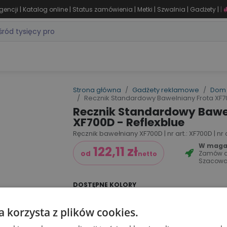
|
|
|
|
|
|
gencji
Katalog online
Status zamówienia
Metki
Szwalnia
Gadżety
|
ZASTOSOWANIA
DLA BRANŻY
MARKI
PRODUKTY 24H
WY
Strona główna
Gadżety reklamowe
Dom 
Recznik Standardowy Bawelniany Frota XF70
Recznik Standardowy Bawe
XF700D - Reflexblue
Ręcznik bawełniany XF700D | nr art.: XF700D | nr
W magaz
122,11
zł
Zamów 
od
netto
Szacowa
DOSTĘPNE KOLORY
a korzysta z plików cookies.