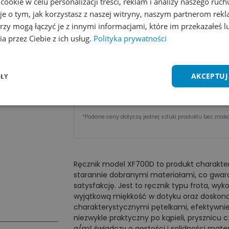
okie w celu personalizacji treści, reklam i analizy naszego ru
Dodaj do koszyka
je o tym, jak korzystasz z naszej witryny, naszym partnerom re
rzy mogą łączyć je z innymi informacjami, które im przekazałeś l
Zobacz wszystkie kolory
Dodaj do 
a przez Ciebie z ich usług.
Polityka prywatności
Cena za sztu​kę zależy od nakładu:
AKCEPTUJ
ŁY
Ilość
1 - 2 szt.
3 - 9 szt.
Cena
122,11
zł
115,54
zł
*Podane ceny dotyczą jednej sztuki produktu bez znako
Ręcznik model XF700D to produkt charakter
starannie dobranymi materiałami, co gwara
satysfakcję. Jest to ręcznik typu frota, w
wyjątkową miękkość w dotyku oraz doskonałe
charakterystycznymi pętelkami, efektywnie w
niezwykle praktyczny po kąpieli, prysznicu
g/m² świadczy o gęstości i solidności mate