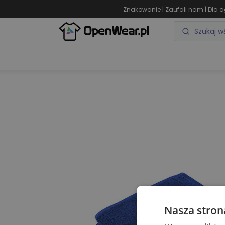
|
|
Znakowanie
Zaufali nam
Dla a
ODZIEŻ REKLAMOWA
GADŻETY REKLAMOWE
Nasza stron