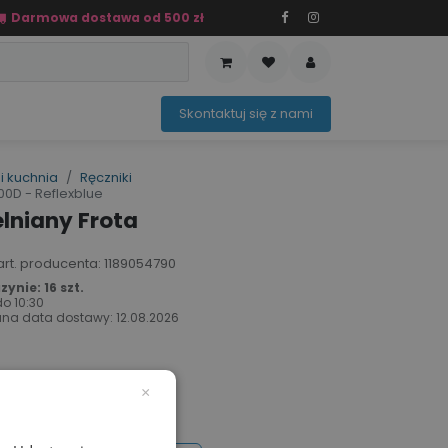
Darmowa dostawa od 500 zł
PRZEDAŻ
OFERTA SEZONOWA
Sko​ntaktuj ​​​​się z nami​​​​
i kuchnia
Ręczniki
0D - Reflexblue
lniany Frota
 art. producenta: 1189054790
ynie: 16 szt.
do
10:30
na data dostawy:
12.08.2026
×