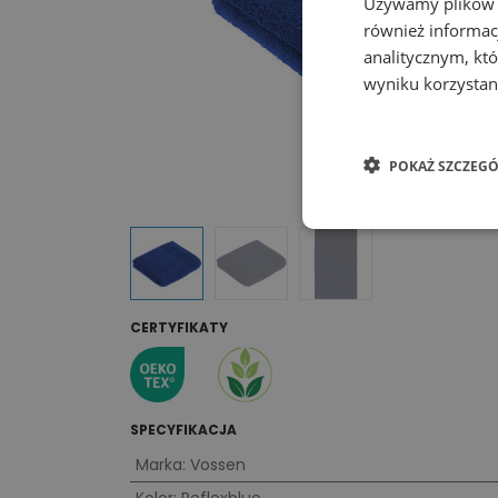
Używamy plików co
również informac
analitycznym, któ
wyniku korzystani
POKAŻ SZCZEGÓ
CERTYFIKATY
SPECYFIKACJA
Marka
:
Vossen
Kolor
:
Reflexblue