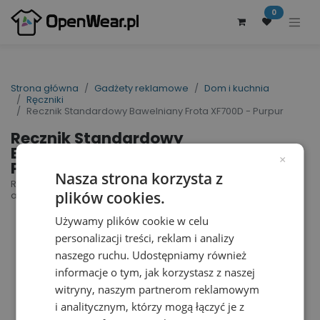
0
Strona główna
Gadżety reklamowe
Dom i kuchnia
Ręczniki
Recznik Standardowy Bawelniany Frota XF700D - Purpur
Recznik Standardowy
Bawelniany Frota XF700D -
×
Purpur
Nasza strona korzysta z
Ręcznik bawełniany XF700D | nr art.: XF700D | nr
plików cookies.
art. producenta: 1189053705
Używamy plików cookie w celu
personalizacji treści, reklam i analizy
naszego ruchu. Udostępniamy również
informacje o tym, jak korzystasz z naszej
witryny, naszym partnerom reklamowym
i analitycznym, którzy mogą łączyć je z