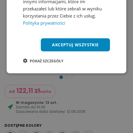
innymi informacjami, które im
przekazałeś lub które zebrali w wyniku
korzystania przez Ciebie z ich usług.
Polityka prywatności
AKCEPTUJ WSZYSTKIE
POKAŻ SZCZEGÓŁY
122,11
zł
od
netto
W magazynie: 13 szt.
Zamów do
10:30
Szacowana data dostawy:
12.08.2026
DOSTĘPNE KOLORY