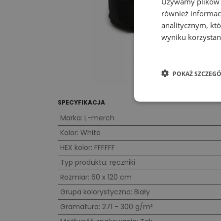
Używamy plików co
również informac
analitycznym, któ
wyniku korzystani
POKAŻ SZCZEGÓ
SPECYFIKACJA
Marka
:
L-merch
Kolor
:
White
HEX kolor
:
FFFFFF
Typ produktu
:
ręczniki
Rozmiar
:
60 x 120 cm
Grupa kolorystyczna
:
Biały
Gramatura
:
271 - 300 g/m²