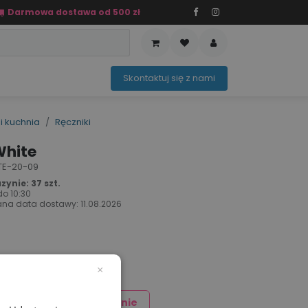
Darmowa dostawa od 500 zł
PRZEDAŻ
OFERTA SEZONOWA
Sko​ntaktuj ​​​​się z nami​​​​
i kuchnia
Ręczniki
White
: TE-20-09
ynie: 37 szt.
do
10:30
na data dostawy:
11.08.2026
×
Dodaj znakowanie