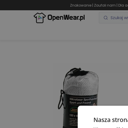
|
|
Znakowanie
Zaufali nam
Dla a
ODZIEŻ REKLAMOWA
GADŻETY REKLAMOWE
Nasza stron