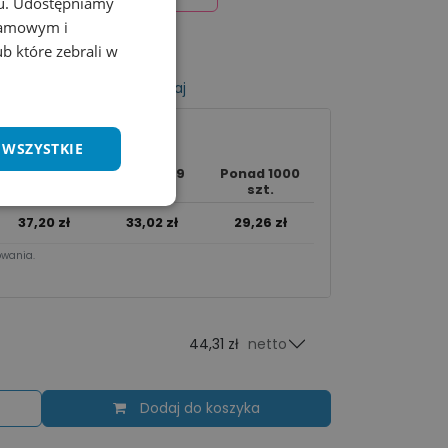
chu. Udostępniamy
klamowym i
ub które zebrali w
listy życzeń
Porównaj
 WSZYSTKIE
250 - 999
Ponad 1000
50 - 249 szt.
szt.
szt.
37,20
zł
33,02
zł
29,26
zł
wania.​
44,31 zł
netto
Dodaj do koszyka