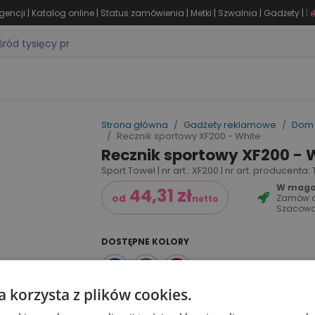
|
|
|
|
|
|
gencji
Katalog online
Status zamówienia
Metki
Szwalnia
Gadżety
|
ZASTOSOWANIA
DLA BRANŻY
MARKI
PRODUKTY 24H
WY
Strona główna
Gadżety reklamowe
Dom 
Recznik sportowy XF200 - White
Recznik sportowy XF200 - 
Sport Towel | nr art.: XF200 | nr art. producenta
W magaz
44,31
zł
Zamów 
od
netto
Szacowa
DOSTĘPNE KOLORY
a korzysta z plików cookies.
Dodaj do koszyka