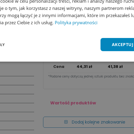
okie w celu personalizacji treści, reklam i analizy naszego ru
je o tym, jak korzystasz z naszej witryny, naszym partnerom re
Wycena na maila
rzy mogą łączyć je z innymi informacjami, które im przekazałeś l
a przez Ciebie z ich usług.
Polityka prywatności
Zobacz wszystkie kolory
Dodaj do 
Cena za sztu​kę zależy od nakładu:
AKCEPTUJ
ŁY
Ilość
1 - 9 szt.
10 - 49 szt.
Cena
44,31
zł
41,38
zł
*Podane ceny dotyczą jednej sztuki produktu bez znako
Wartość produktów
Dodaj kolejne znakowanie