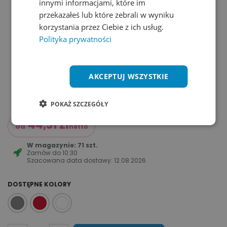
innymi informacjami, które im
przekazałeś lub które zebrali w wyniku
korzystania przez Ciebie z ich usług.
Polityka prywatności
AKCEPTUJ WSZYSTKIE
POKAŻ SZCZEGÓŁY
44,31
zł
od
netto
W magazynie: 71 szt.
Zamów do
10:30
Szacowana data dostawy:
12.08.2026
DOSTĘPNE KOLORY