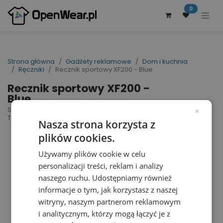
0
Strona główna
Gadżety reklamowe
Dom i kuchnia
Ręczniki
Recznik sportowy XF200 - Blue
Recznik sportowy XF200 -
Blue
Sport Towel | nr art.: XF200 | nr art. producenta:
×
TE-20-09
Nasza strona korzysta z
plików cookies.
Używamy plików cookie w celu
personalizacji treści, reklam i analizy
naszego ruchu. Udostępniamy również
informacje o tym, jak korzystasz z naszej
witryny, naszym partnerom reklamowym
i analitycznym, którzy mogą łączyć je z