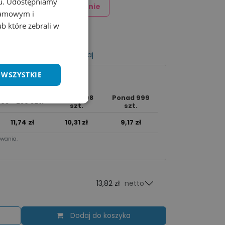
chu. Udostępniamy
Dodaj znakowanie
klamowym i
ub które zebrali w
listy życzeń
Porównaj
 WSZYSTKIE
240 - 998
Ponad 999
95 - 239 szt.
szt.
szt.
11,74
zł
10,31
zł
9,17
zł
wania.​
13,82 zł
netto
Dodaj do koszyka