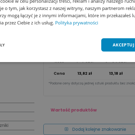
okie w celu personalizacji treści, reklam i analizy naszego ru
Dodaj do koszyka
je o tym, jak korzystasz z naszej witryny, naszym partnerom re
rzy mogą łączyć je z innymi informacjami, które im przekazałeś l
Wycena na maila
a przez Ciebie z ich usług.
Polityka prywatności
Zobacz wszystkie kolory
Dodaj do 
AKCEPTUJ
ŁY
Cena za sztu​kę zależy od nakładu:
Ilość
1 - 7 szt.
8 - 94 szt.
Cena
13,82
zł
13,18
zł
*Podane ceny dotyczą jednej sztuki produktu bez znako
Wartość produktów
zniki
Dodaj kolejne znakowanie