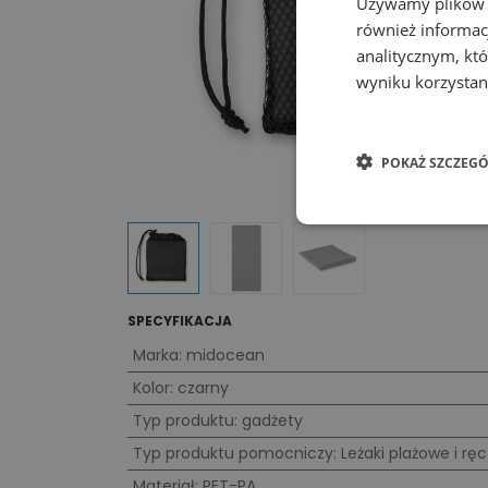
Używamy plików co
również informac
analitycznym, któ
wyniku korzystani
POKAŻ SZCZEGÓ
SPECYFIKACJA
Marka
:
midocean
Kolor
:
czarny
Typ produktu
:
gadżety
Typ produktu pomocniczy
:
Leżaki plażowe i ręc
Materiał
:
PET-PA