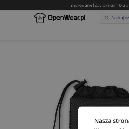
|
|
Znakowanie
Zaufali nam
Dla a
ODZIEŻ REKLAMOWA
GADŻETY REKLAMOWE
Nasza stron