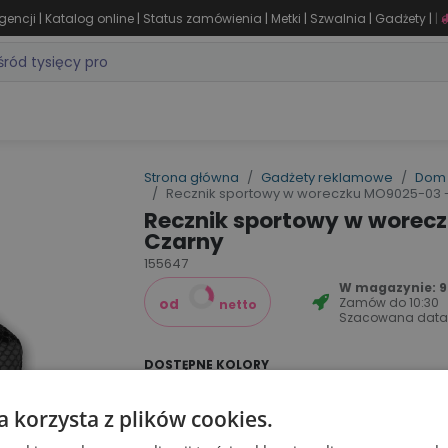
|
|
|
|
|
|
gencji
Katalog online
Status zamówienia
Metki
Szwalnia
Gadżety
|
ZASTOSOWANIA
DLA BRANŻY
MARKI
PRODUKTY 24H
WY
Strona główna
Gadżety reklamowe
Dom 
Recznik sportowy w woreczku MO9025-03 
Recznik sportowy w worec
Czarny
155647
W magazynie: 96
Zamów do
10:30
od
netto
Szacowana data
DOSTĘPNE KOLORY
a korzysta z plików cookies.