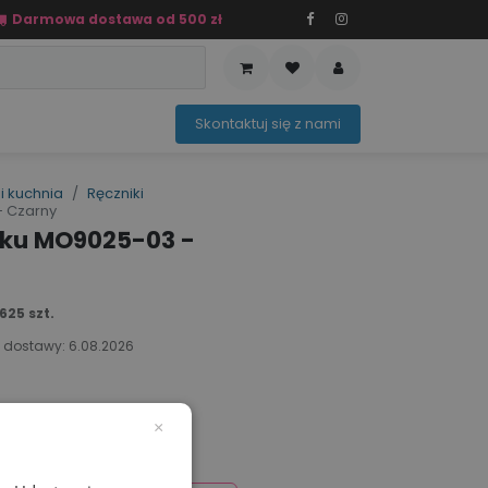
Darmowa dostawa od 500 zł
PRZEDAŻ
OFERTA SEZONOWA
Sko​ntaktuj ​​​​się z nami​​​​
i kuchnia
Ręczniki
- Czarny
zku MO9025-03 -
25 szt.
 dostawy:
6.08.2026
×