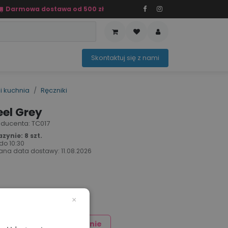
Darmowa dostawa od 500 zł
PRZEDAŻ
OFERTA SEZONOWA
Sko​ntaktuj ​​​​się z nami​​​​
i kuchnia
Ręczniki
eel Grey
producenta: TC017
ynie: 8 szt.
 do
10:30
ana data dostawy:
11.08.2026
×
Dodaj znakowanie