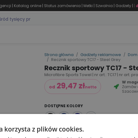
|
|
|
|
|
|
gencji
Katalog online
Status zamówienia
Metki
Szwalnia
Gadżety
|
ZASTOSOWANIA
DLA BRANŻY
MARKI
PRODUKTY 24H
WY
Strona główna
Gadżety reklamowe
Dom 
Recznik sportowy TC17 - Steel Grey
Recznik sportowy TC17 - St
Microfibre Sports Towel | nr art.: TC17 | nr art. 
W magaz
29,47
zł
Zamów
od
netto
Szacow
DOSTĘPNE KOLORY
a korzysta z plików cookies.
Dodaj do koszyka