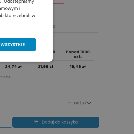
chu. Udostępniamy
klamowym i
ub które zebrali w
listy życzeń
Porównaj
 WSZYSTKIE
250 - 999
Ponad 1000
50 - 249 szt.
szt.
szt.
24,74
zł
21,96
zł
19,46
zł
wania.​
—
netto
Dodaj do koszyka