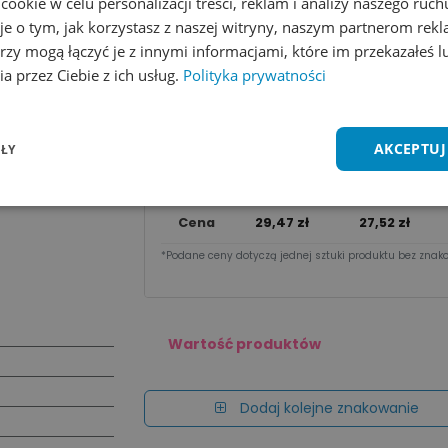
okie w celu personalizacji treści, reklam i analizy naszego ru
je o tym, jak korzystasz z naszej witryny, naszym partnerom re
Wycena na maila
rzy mogą łączyć je z innymi informacjami, które im przekazałeś l
a przez Ciebie z ich usług.
Polityka prywatności
Zobacz wszystkie kolory
Dodaj do 
Cena za sztu​kę zależy od nakładu:
AKCEPTUJ
ŁY
Ilość
1 - 9 szt.
10 - 49 szt.
Cena
29,47
zł
27,52
zł
*Podane ceny dotyczą jednej sztuki produktu bez znako
Wartość produktów
Dodaj kolejne znakowanie