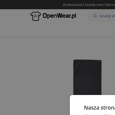
|
|
Znakowanie
Zaufali nam
Dla a
ODZIEŻ REKLAMOWA
GADŻETY REKLAMOWE
Nasza stron