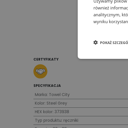
Używamy plików co
również informac
analitycznym, któ
wyniku korzystani
POKAŻ SZCZEGÓ
CERTYFIKATY
SPECYFIKACJA
Marka
:
Towel City
Kolor
:
Steel Grey
HEX kolor
:
373938
Typ produktu
:
ręczniki