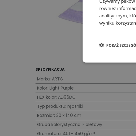
Używamy plików co
również informac
analitycznym, któ
wyniku korzystani
POKAŻ SZCZEGÓ
SPECYFIKACJA
Marka
:
ARTG
Kolor
:
Light Purple
HEX kolor
:
AD96DC
Typ produktu
:
ręczniki
Rozmiar
:
30 x 140 cm
Grupa kolorystyczna
:
Fioletowy
Gramatura
:
401 - 450 g/m²