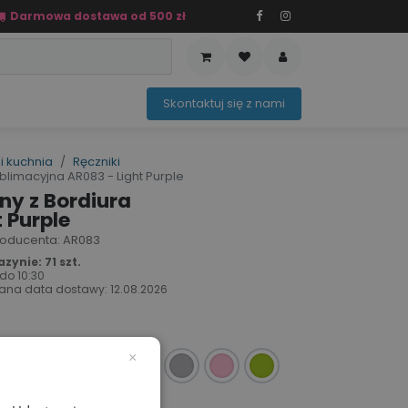
Darmowa dostawa od 500 zł
PRZEDAŻ
OFERTA SEZONOWA
Sko​ntaktuj ​​​​się z nami​​​​
i kuchnia
Ręczniki
blimacyjna AR083 - Light Purple
ny z Bordiura
 Purple
 producenta: AR083
ynie: 71 szt.
 do
10:30
ana data dostawy:
12.08.2026
×