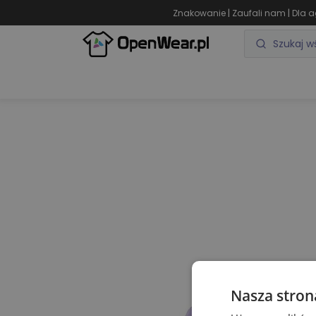
|
|
Znakowanie
Zaufali nam
Dla a
ODZIEŻ REKLAMOWA
GADŻETY REKLAMOWE
Nasza stron