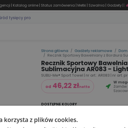
|
|
|
|
|
|
gencji
Katalog online
Status zamówienia
Metki
Szwalnia
Gadżety
|
ZASTOSOWANIA
DLA BRANŻY
MARKI
PRODUKTY 24H
WY
Strona główna
Gadżety reklamowe
Dom 
Recznik Sportowy Bawelniany z Bordiura Su
Recznik Sportowy Bawelnia
Sublimacyjna AR083 - Light
SUBLI-Me® Sport Towel | nr art.: AR083 | nr art.
W magaz
46,22
zł
Zamów
od
netto
Szacow
DOSTĘPNE KOLORY
a korzysta z plików cookies.