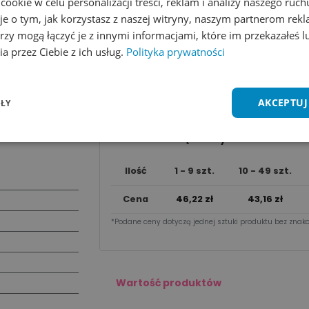
okie w celu personalizacji treści, reklam i analizy naszego ru
je o tym, jak korzystasz z naszej witryny, naszym partnerom re
rzy mogą łączyć je z innymi informacjami, które im przekazałeś l
Dodaj do koszyka
a przez Ciebie z ich usług.
Polityka prywatności
Wycena na maila
AKCEPTUJ
ŁY
Zobacz wszystkie kolory
Dodaj do 
Cena za sztu​kę zależy od nakładu:
Ilość
1 - 9 szt.
10 - 49 szt.
Cena
46,22
zł
43,16
zł
*Podane ceny dotyczą jednej sztuki produktu bez znako
Wartość produktów