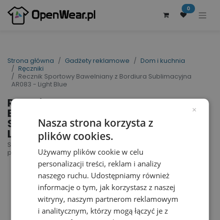
0
Strona główna
Gadżety reklamowe
Dom i kuchnia
Ręczniki
Recznik Sportowy Bawelniany z Bordiura Sublimacyjna
AR083 - Light Blue
Recznik Sportowy
Bawelniany z Bordiura
×
Sublimacyjna AR083 -
Nasza strona korzysta z
Light Blue
plików cookies.
SUBLI-Me® Sport Towel | nr art.: AR083 | nr art.
Używamy plików cookie w celu
producenta: AR083
personalizacji treści, reklam i analizy
naszego ruchu. Udostępniamy również
informacje o tym, jak korzystasz z naszej
witryny, naszym partnerom reklamowym
i analitycznym, którzy mogą łączyć je z