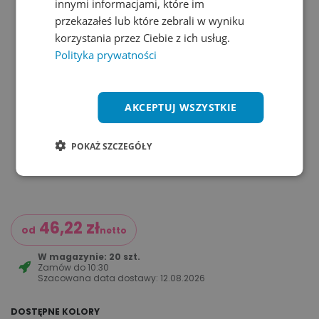
innymi informacjami, które im
przekazałeś lub które zebrali w wyniku
korzystania przez Ciebie z ich usług.
Polityka prywatności
AKCEPTUJ WSZYSTKIE
POKAŻ SZCZEGÓŁY
46,22
zł
od
netto
W magazynie: 20 szt.
Zamów do
10:30
Szacowana data dostawy:
12.08.2026
DOSTĘPNE KOLORY