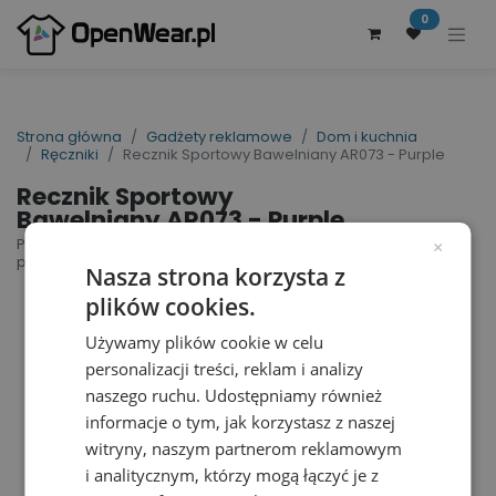
0
Strona główna
Gadżety reklamowe
Dom i kuchnia
Ręczniki
Recznik Sportowy Bawelniany AR073 - Purple
Recznik Sportowy
Bawelniany AR073 - Purple
PRINT-Me® Sport Towel | nr art.: AR073 | nr art.
×
producenta: AR073
Nasza strona korzysta z
plików cookies.
Używamy plików cookie w celu
personalizacji treści, reklam i analizy
naszego ruchu. Udostępniamy również
informacje o tym, jak korzystasz z naszej
witryny, naszym partnerom reklamowym
i analitycznym, którzy mogą łączyć je z