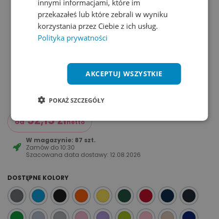
innymi informacjami, które im
przekazałeś lub które zebrali w wyniku
korzystania przez Ciebie z ich usług.
Polityka prywatności
AKCEPTUJ WSZYSTKIE
POKAŻ SZCZEGÓŁY
52,15
zł
od
netto
W magazynie: 87 szt.
Zamów do
10:30
Szacowana data dostawy:
12.08.2026
DOSTĘPNE KOLORY