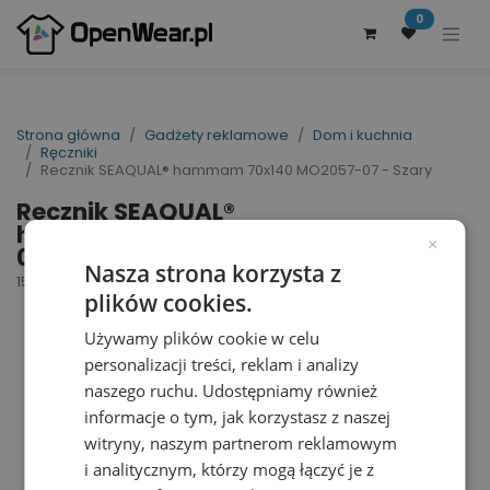
0
Strona główna
Gadżety reklamowe
Dom i kuchnia
Ręczniki
Recznik SEAQUAL® hammam 70x140 MO2057-07 - Szary
Recznik SEAQUAL®
hammam 70x140 MO2057-
×
07 - Szary
Nasza strona korzysta z
152280
plików cookies.
Używamy plików cookie w celu
personalizacji treści, reklam i analizy
naszego ruchu. Udostępniamy również
informacje o tym, jak korzystasz z naszej
witryny, naszym partnerom reklamowym
i analitycznym, którzy mogą łączyć je z