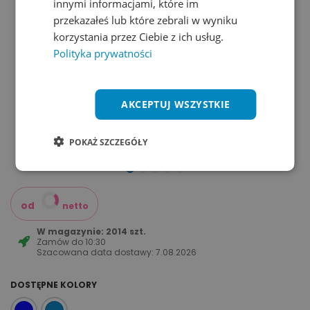
innymi informacjami, które im
przekazałeś lub które zebrali w wyniku
korzystania przez Ciebie z ich usług.
Polityka prywatności
AKCEPTUJ WSZYSTKIE
POKAŻ SZCZEGÓŁY
od
netto
W magazynie: 2014 szt.
Zamów do
10:30
Szacowana data dostawy:
7.08.2026
DOSTĘPNE KOLORY