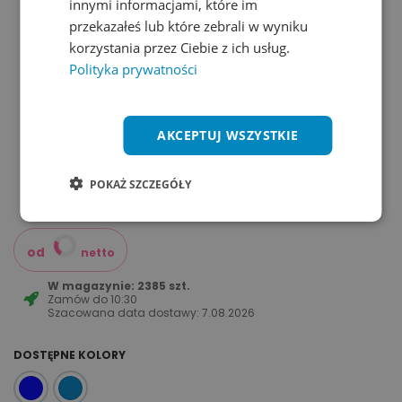
innymi informacjami, które im
przekazałeś lub które zebrali w wyniku
korzystania przez Ciebie z ich usług.
Polityka prywatności
AKCEPTUJ WSZYSTKIE
POKAŻ SZCZEGÓŁY
od
netto
W magazynie: 2385 szt.
Zamów do
10:30
Szacowana data dostawy:
7.08.2026
DOSTĘPNE KOLORY