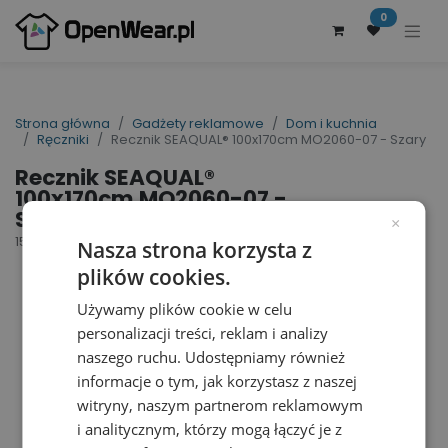
0
Strona główna
Gadżety reklamowe
Dom i kuchnia
Ręczniki
Recznik SEAQUAL® 100x170cm MO2060-07 - Szary
Recznik SEAQUAL®
100x170cm MO2060-07 -
Szary
×
152293
Nasza strona korzysta z
plików cookies.
Używamy plików cookie w celu
personalizacji treści, reklam i analizy
naszego ruchu. Udostępniamy również
informacje o tym, jak korzystasz z naszej
witryny, naszym partnerom reklamowym
i analitycznym, którzy mogą łączyć je z