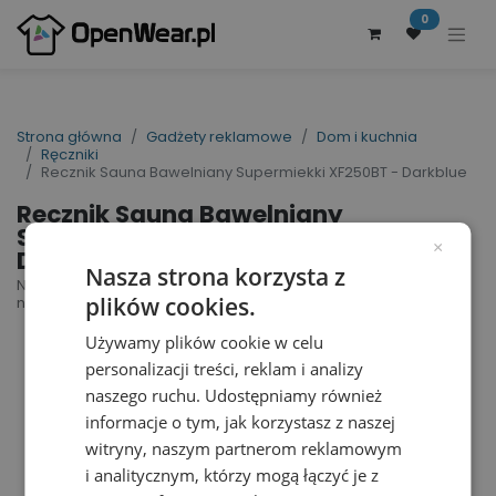
0
Strona główna
Gadżety reklamowe
Dom i kuchnia
Ręczniki
Recznik Sauna Bawelniany Supermiekki XF250BT - Darkblue
Recznik Sauna Bawelniany
Supermiekki XF250BT -
×
Darkblue
Nasza strona korzysta z
New Generation Sauna Towel | nr art.: XF250BT |
plików cookies.
nr art. producenta: 117049
Używamy plików cookie w celu
personalizacji treści, reklam i analizy
naszego ruchu. Udostępniamy również
informacje o tym, jak korzystasz z naszej
witryny, naszym partnerom reklamowym
i analitycznym, którzy mogą łączyć je z