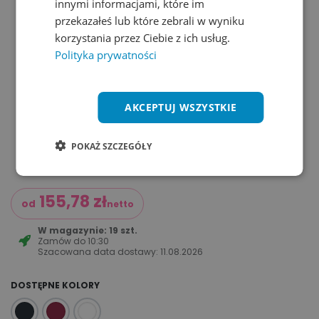
innymi informacjami, które im
przekazałeś lub które zebrali w wyniku
korzystania przez Ciebie z ich usług.
Polityka prywatności
AKCEPTUJ WSZYSTKIE
POKAŻ SZCZEGÓŁY
155,78
zł
od
netto
W magazynie: 19 szt.
Zamów do
10:30
Szacowana data dostawy:
11.08.2026
DOSTĘPNE KOLORY