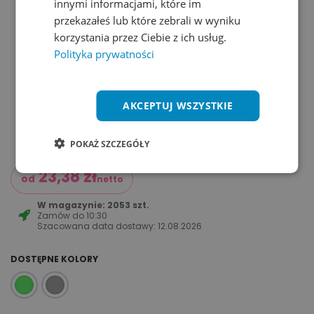
innymi informacjami, które im
przekazałeś lub które zebrali w wyniku
korzystania przez Ciebie z ich usług.
Polityka prywatności
AKCEPTUJ WSZYSTKIE
POKAŻ SZCZEGÓŁY
23,38
zł
od
netto
W magazynie: 2053 szt.
Zamów do
10:30
Szacowana data dostawy:
12.08.2026
DOSTĘPNE KOLORY