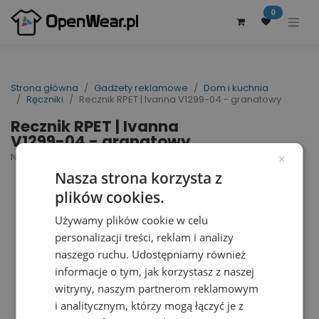
0
Strona główna
Gadżety reklamowe
Dom i kuchnia
Ręczniki
Recznik RPET | Ivanna V1299-04 - granatowy
Recznik RPET | Ivanna
V1299-04 - granatowy
Nr artykułu dostawcy: V1299-04 | ID : 33387
×
Nasza strona korzysta z
plików cookies.
Używamy plików cookie w celu
personalizacji treści, reklam i analizy
naszego ruchu. Udostępniamy również
informacje o tym, jak korzystasz z naszej
witryny, naszym partnerom reklamowym
i analitycznym, którzy mogą łączyć je z