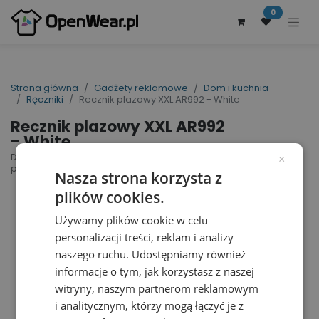
0
Strona główna
Gadżety reklamowe
Dom i kuchnia
Ręczniki
Recznik plazowy XXL AR992 - White
Recznik plazowy XXL AR992
- White
DUO Beach Towel | nr art.: AR992 | nr art.
×
producenta: AR992
Nasza strona korzysta z
plików cookies.
Używamy plików cookie w celu
personalizacji treści, reklam i analizy
naszego ruchu. Udostępniamy również
informacje o tym, jak korzystasz z naszej
witryny, naszym partnerom reklamowym
i analitycznym, którzy mogą łączyć je z