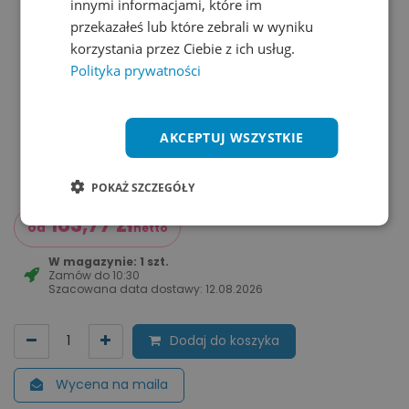
innymi informacjami, które im
przekazałeś lub które zebrali w wyniku
korzystania przez Ciebie z ich usług.
Polityka prywatności
AKCEPTUJ WSZYSTKIE
POKAŻ SZCZEGÓŁY
183,77
zł
od
netto
W magazynie: 1 szt.
Zamów do
10:30
Szacowana data dostawy:
12.08.2026
Dodaj do koszyka
Wycena na maila