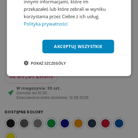
innymi informacjami, które im
przekazałeś lub które zebrali w wyniku
korzystania przez Ciebie z ich usług.
Polityka prywatności
AKCEPTUJ WSZYSTKIE
POKAŻ SZCZEGÓŁY
87,51
zł
od
netto
W magazynie: 30 szt.
Zamów do
10:30
Szacowana data dostawy:
12.08.2026
DOSTĘPNE KOLORY