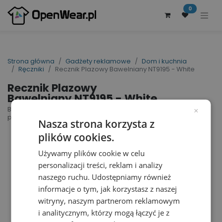
0
Strona główna
Gadżety reklamowe
Dom i kuchnia
Ręczniki
Recznik Plazowy Bawelniany NT9195 - White
Recznik Plazowy
Bawelniany NT9195 - White
Beach Towel | nr art.: NT9195 | nr art.
×
producenta: 9195
Nasza strona korzysta z
plików cookies.
Używamy plików cookie w celu
personalizacji treści, reklam i analizy
naszego ruchu. Udostępniamy również
informacje o tym, jak korzystasz z naszej
witryny, naszym partnerom reklamowym
i analitycznym, którzy mogą łączyć je z