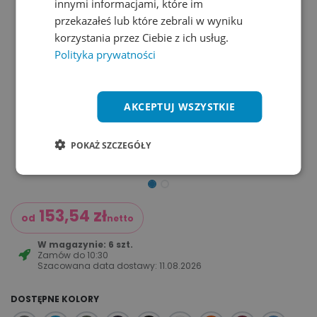
innymi informacjami, które im
przekazałeś lub które zebrali w wyniku
korzystania przez Ciebie z ich usług.
Polityka prywatności
AKCEPTUJ WSZYSTKIE
POKAŻ SZCZEGÓŁY
153,54
zł
od
netto
W magazynie: 6 szt.
Zamów do
10:30
Szacowana data dostawy:
11.08.2026
DOSTĘPNE KOLORY