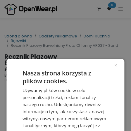
0
Strona główna
Gadżety reklamowe
Dom i kuchnia
Ręczniki
Recznik Plazowy Bawelniany Frota Chlonny AR037 - Sand
Recznik Plazowy
Bawelniany Frota Chlonny
×
AR037 - Sand
Nasza strona korzysta z
Beach Towel | nr art.: AR037 | nr art. producenta:
plików cookies.
006.50
Używamy plików cookie w celu
personalizacji treści, reklam i analizy
naszego ruchu. Udostępniamy również
informacje o tym, jak korzystasz z naszej
witryny, naszym partnerom reklamowym
i analitycznym, którzy mogą łączyć je z