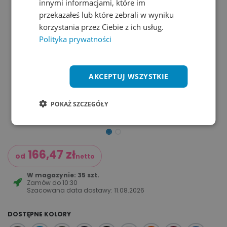
innymi informacjami, które im
przekazałeś lub które zebrali w wyniku
korzystania przez Ciebie z ich usług.
Polityka prywatności
AKCEPTUJ WSZYSTKIE
POKAŻ SZCZEGÓŁY
166,47
zł
od
netto
W magazynie: 35 szt.
Zamów do
10:30
Szacowana data dostawy:
11.08.2026
DOSTĘPNE KOLORY