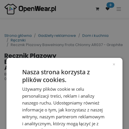
0
Strona główna
Gadżety reklamowe
Dom i kuchnia
Ręczniki
Recznik Plazowy Bawelniany Frota Chlonny AR037 - Graphite
Recznik Plazowy
Bawelniany Frota Chlonny
×
AR037 - Graphite
Nasza strona korzysta z
Beach Towel | nr art.: AR037 | nr art. producenta:
plików cookies.
006.50
Używamy plików cookie w celu
personalizacji treści, reklam i analizy
naszego ruchu. Udostępniamy również
informacje o tym, jak korzystasz z naszej
witryny, naszym partnerom reklamowym
i analitycznym, którzy mogą łączyć je z