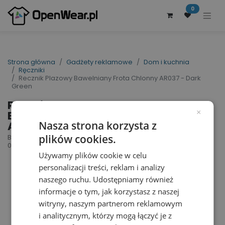
0
Strona główna
Gadżety reklamowe
Dom i kuchnia
Ręczniki
Recznik Plazowy Bawelniany Frota Chlonny AR037 - Dark
Green
Recznik Plazowy
Bawelniany Frota Chlonny
×
AR037 - Dark Green
Nasza strona korzysta z
plików cookies.
Beach Towel | nr art.: AR037 | nr art. producenta:
006.50
Używamy plików cookie w celu
personalizacji treści, reklam i analizy
naszego ruchu. Udostępniamy również
informacje o tym, jak korzystasz z naszej
witryny, naszym partnerom reklamowym
i analitycznym, którzy mogą łączyć je z