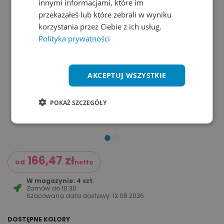
innymi informacjami, które im
przekazałeś lub które zebrali w wyniku
korzystania przez Ciebie z ich usług.
Polityka prywatności
AKCEPTUJ WSZYSTKIE
POKAŻ SZCZEGÓŁY
166,47
zł
od
netto
W magazynie: 4 szt.
Zamów do
10:30
Szacowana data dostawy:
12.08.2026
DOSTĘPNE KOLORY