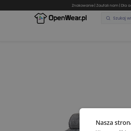
|
|
Znakowanie
Zaufali nam
Dla a
ODZIEŻ REKLAMOWA
GADŻETY REKLAMOWE
Nasza stron