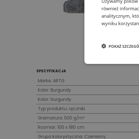
Używamy plików co
również informac
analitycznym, któ
wyniku korzystani
POKAŻ SZCZEGÓ
SPECYFIKACJA
Marka
:
ARTG
Kolor
:
Burgundy
Kolor
:
burgundy
Typ produktu
:
ręczniki
Gramatura
:
500 g/m²
Rozmiar
:
100 x 180 cm
Grupa kolorystyczna
:
Czerwony