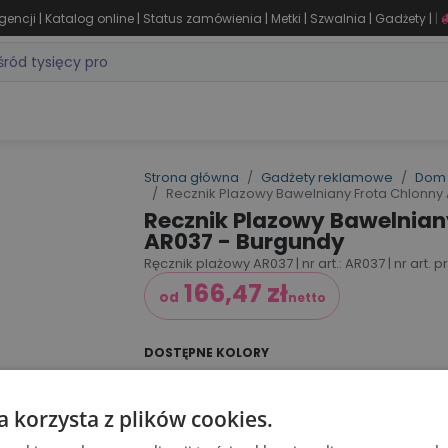
|
|
|
|
|
|
gencji
Katalog online
Status zamówienia
Metki
Szwalnia
Gadżety
|
ZASTOSOWANIA
DLA BRANŻY
MARKI
PRODUKTY 24H
WY
Strona główna
Gadżety reklamowe
Dom 
Recznik Plazowy Bawelniany Frota Chlonny
Recznik Plazowy Bawelnian
AR037 - Burgundy
Ręcznik plażowy AR037 | nr art.: AR037 | nr art.
166,47
zł
od
netto
DOSTĘPNE KOLORY
a korzysta z plików cookies.