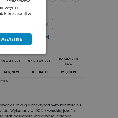
chu. Udostępniamy
klamowym i
ub które zebrali w
Wycena na maila
listy życzeń
Porównaj
 WSZYSTKIE
Ponad 250
10 - 49 szt.
50 - 249 szt.
szt.
146,78
zł
136,04
zł
125,30
zł
wania.​
ktowany z myślą o maksymalnym komforcie i
odą. Wykonany w 100% z wysokiej jakości
ść oraz doskonałe właściwości chłonne.