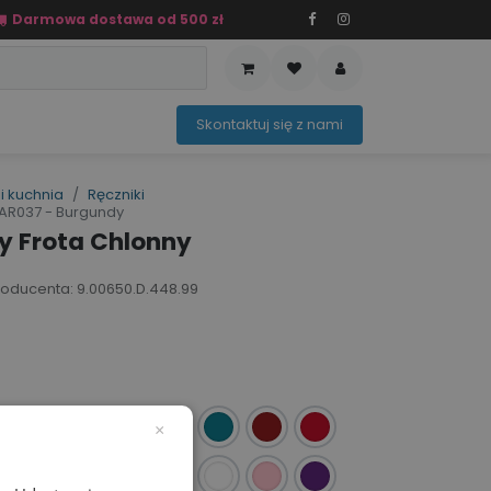
Darmowa dostawa od 500 zł
PRZEDAŻ
OFERTA SEZONOWA
Sko​ntaktuj ​​​​się z nami​​​​
i kuchnia
Ręczniki
 AR037 - Burgundy
y Frota Chlonny
 producenta: 9.00650.D.448.99
×