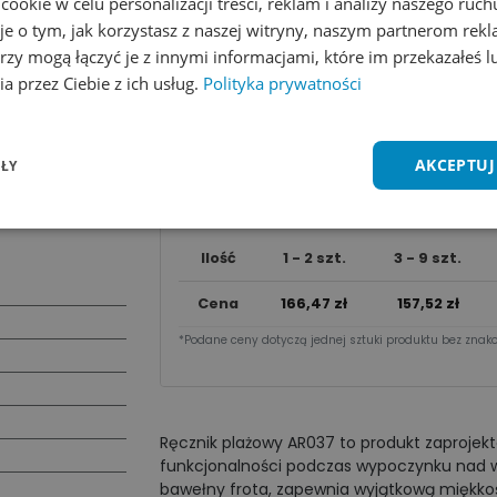
okie w celu personalizacji treści, reklam i analizy naszego ru
je o tym, jak korzystasz z naszej witryny, naszym partnerom re
rzy mogą łączyć je z innymi informacjami, które im przekazałeś l
a przez Ciebie z ich usług.
Polityka prywatności
Dodaj do koszyka
Zobacz wszystkie kolory
Dodaj do 
AKCEPTUJ
ŁY
Cena za sztu​kę zależy od nakładu:
Ilość
1 - 2 szt.
3 - 9 szt.
Cena
166,47
zł
157,52
zł
*Podane ceny dotyczą jednej sztuki produktu bez znako
Ręcznik plażowy AR037 to produkt zaproje
funkcjonalności podczas wypoczynku nad w
bawełny frota, zapewnia wyjątkową miękko