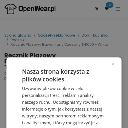
0
Strona główna
Gadżety reklamowe
Dom i kuchnia
Ręczniki
Recznik Plazowy Bawelniany Czesany TH1000 - White
Recznik Plazowy
Bawelniany Czesany
×
TH1000 - White
Nasza strona korzysta z
Classic Beach Towel | nr art.: TH1000 | nr art.
plików cookies.
producenta: T1-100
Używamy plików cookie w celu
personalizacji treści, reklam i analizy
naszego ruchu. Udostępniamy również
informacje o tym, jak korzystasz z naszej
witryny, naszym partnerom reklamowym
i analitycznym, którzy mogą łączyć je z