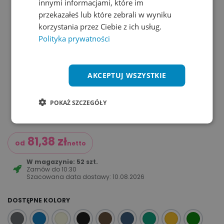
innymi informacjami, które im
przekazałeś lub które zebrali w wyniku
korzystania przez Ciebie z ich usług.
Polityka prywatności
AKCEPTUJ WSZYSTKIE
POKAŻ SZCZEGÓŁY
81,38
zł
od
netto
W magazynie: 52 szt.
Zamów do
10:30
Szacowana data dostawy:
10.08.2026
DOSTĘPNE KOLORY