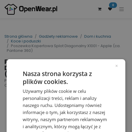
0
Strona główna
Gadżety reklamowe
Dom i kuchnia
Koce i poduszki
Poszewka Kopertowa Splot Diagonalny X1001 - Apple (ca.
Pantone 360)
Poszewka Kopertowa Splot
Diagonalny X1001 - Apple
×
(ca. Pantone 360)
Nasza strona korzysta z
plików cookies.
Pillow Case | nr art.: X1001 | nr art. producenta:
CC4040BC / CC3050BC
Używamy plików cookie w celu
personalizacji treści, reklam i analizy
naszego ruchu. Udostępniamy również
informacje o tym, jak korzystasz z naszej
witryny, naszym partnerom reklamowym
i analitycznym, którzy mogą łączyć je z