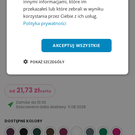
innymi informacjami, które im
przekazałeś lub które zebrali w wyniku
korzystania przez Ciebie z ich usług.
Polityka prywatności
AKCEPTUJ WSZYSTKIE
POKAŻ SZCZEGÓŁY
21,73
zł
od
netto
Zamów do
10:30
Szacowana data dostawy:
11.08.2026
DOSTĘPNE KOLORY