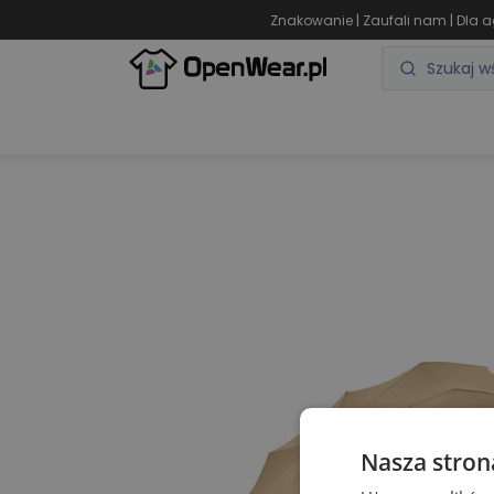
|
|
Znakowanie
Zaufali nam
Dla a
ODZIEŻ REKLAMOWA
GADŻETY REKLAMOWE
Nasza stron