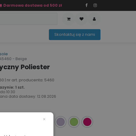
Darmowa dostawa od 500 zł
PRZEDAŻ
OFERTA SEZONOWA
Sko​ntaktuj ​​​​się z nami​​​​
sole
A5460 - Beige
czny Poliester
0 | nr art. producenta: 5460
ynie: 1 szt.
 do
10:30
ana data dostawy:
12.08.2026
×