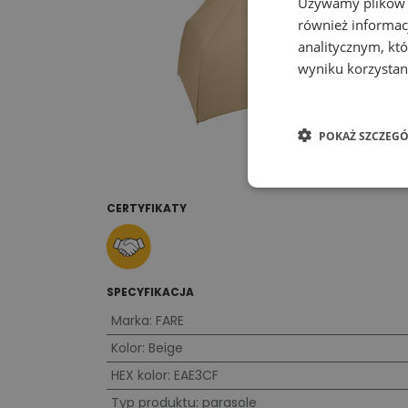
Używamy plików co
również informac
analitycznym, któ
wyniku korzystani
POKAŻ SZCZEGÓ
CERTYFIKATY
SPECYFIKACJA
Marka
:
FARE
Kolor
:
Beige
HEX kolor
:
EAE3CF
Typ produktu
:
parasole