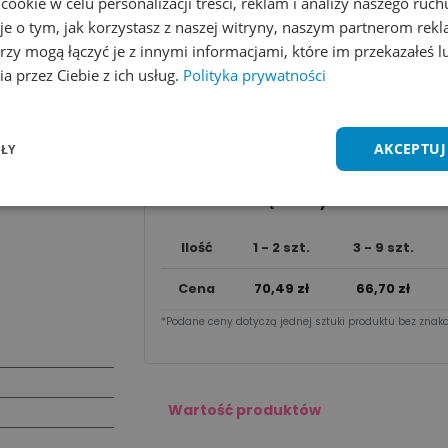
okie w celu personalizacji treści, reklam i analizy naszego ru
je o tym, jak korzystasz z naszej witryny, naszym partnerom re
rzy mogą łączyć je z innymi informacjami, które im przekazałeś l
Dodaj do koszyka
a przez Ciebie z ich usług.
Polityka prywatności
Wycena na maila
AKCEPTUJ
ŁY
Zobacz wszystkie kolory
Dodaj do 
Cena za sztu​kę zależy od nakładu:
Ilość
1 - 2 szt.
3 - 9 szt.
Cena
70,49
zł
66,70
zł
*Podane ceny dotyczą jednej sztuki produktu bez znako
Wartość produktów