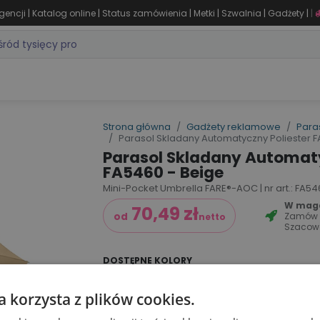
|
|
|
|
|
|
gencji
Katalog online
Status zamówienia
Metki
Szwalnia
Gadżety
|
ZASTOSOWANIA
DLA BRANŻY
MARKI
PRODUKTY 24H
WY
Strona główna
Gadżety reklamowe
Para
Parasol Skladany Automatyczny Poliester F
Parasol Skladany Automaty
FA5460 - Beige
Mini-Pocket Umbrella FARE®-AOC | nr art.: FA546
W magaz
70,49
zł
Zamów
od
netto
Szacow
DOSTĘPNE KOLORY
a korzysta z plików cookies.