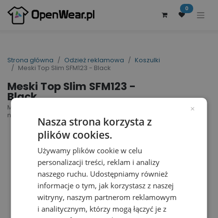
0
Strona główna
Odzież reklamowa
Koszulki
Meski Top Slim SFM123 - Black
Meski Top Slim SFM123 -
Black
Men´s Feel Good Stretch Vest | nr art.: SFM123 |
×
nr art. producenta: SF123
Nasza strona korzysta z
plików cookies.
Używamy plików cookie w celu
personalizacji treści, reklam i analizy
naszego ruchu. Udostępniamy również
informacje o tym, jak korzystasz z naszej
witryny, naszym partnerom reklamowym
i analitycznym, którzy mogą łączyć je z