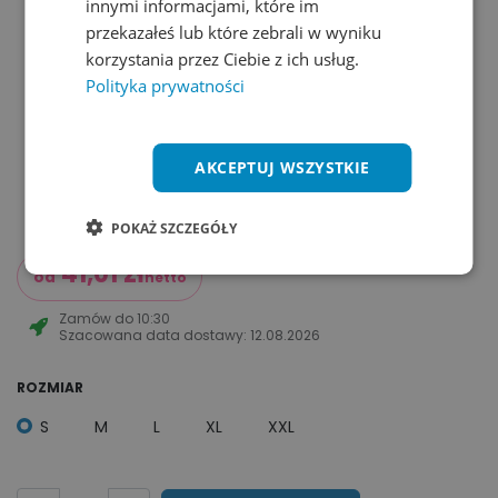
innymi informacjami, które im
przekazałeś lub które zebrali w wyniku
korzystania przez Ciebie z ich usług.
Polityka prywatności
AKCEPTUJ WSZYSTKIE
POKAŻ SZCZEGÓŁY
41,01
zł
od
netto
Zamów do
10:30
Szacowana data dostawy:
12.08.2026
ROZMIAR
S
M
L
XL
XXL