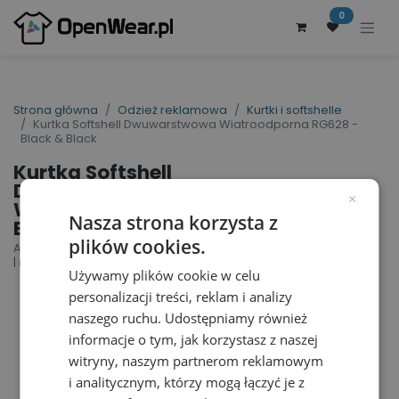
0
Strona główna
Odzież reklamowa
Kurtki i softshelle
Kurtka Softshell Dwuwarstwowa Wiatroodporna RG628 -
Black & Black
Kurtka Softshell
Dwuwarstwowa
×
Wiatroodporna RG628 -
Nasza strona korzysta z
Black & Black
plików cookies.
Ablaze Printable Softshell Jacket | nr art.: RG628
| nr art. producenta: TRA628
Używamy plików cookie w celu
personalizacji treści, reklam i analizy
naszego ruchu. Udostępniamy również
informacje o tym, jak korzystasz z naszej
witryny, naszym partnerom reklamowym
i analitycznym, którzy mogą łączyć je z