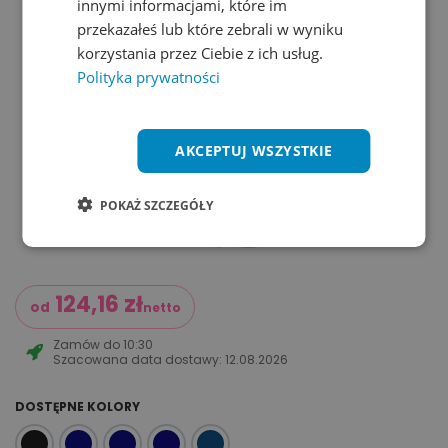
innymi informacjami, które im
przekazałeś lub które zebrali w wyniku
korzystania przez Ciebie z ich usług.
Polityka prywatności
AKCEPTUJ WSZYSTKIE
POKAŻ SZCZEGÓŁY
124,16
zł
od
netto
Zamów do
10:30
Szacowana data dostawy:
12.08.2026
DOSTĘPNE KOLORY