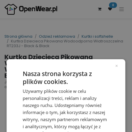
0
Strona główna
Odzież reklamowa
Kurtki i softshelle
Kurtka Dziecieca Pikowana Wodoodporna Wiatroszczelna
RT233J - Black & Black
Kurtka Dziecieca Pikowana
Wodoodporna
×
Wiatroszczelna RT233J -
Nasza strona korzysta z
Black & Black
plików cookies.
Junior Soft Padded Jacket | nr art.: RT233J | nr
art. producenta: R233J
Używamy plików cookie w celu
personalizacji treści, reklam i analizy
naszego ruchu. Udostępniamy również
informacje o tym, jak korzystasz z naszej
witryny, naszym partnerom reklamowym
i analitycznym, którzy mogą łączyć je z