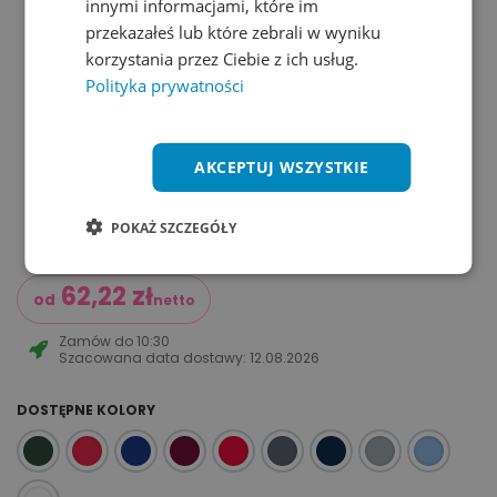
innymi informacjami, które im
przekazałeś lub które zebrali w wyniku
korzystania przez Ciebie z ich usług.
Polityka prywatności
AKCEPTUJ WSZYSTKIE
POKAŻ SZCZEGÓŁY
62,22
zł
od
netto
Zamów do
10:30
Szacowana data dostawy:
12.08.2026
DOSTĘPNE KOLORY