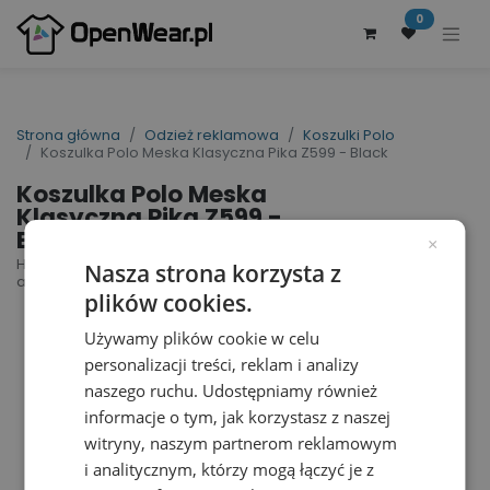
0
Strona główna
Odzież reklamowa
Koszulki Polo
Koszulka Polo Meska Klasyczna Pika Z599 - Black
Koszulka Polo Meska
Klasyczna Pika Z599 -
Black
×
Hardwearing Polycotton Polo | nr art.: Z599 | nr
Nasza strona korzysta z
art. producenta: R-599M-0
plików cookies.
Używamy plików cookie w celu
personalizacji treści, reklam i analizy
naszego ruchu. Udostępniamy również
informacje o tym, jak korzystasz z naszej
witryny, naszym partnerom reklamowym
i analitycznym, którzy mogą łączyć je z